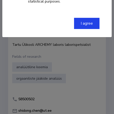
statistical purposes.
Born on 09. juuni 1994
COPY LINK
I agree
Currently working at
Tartu Ülikooli ARCHEMY laboris laborispetsialist
Fields of research
analüütiline keemia
orgaaniliste jääkide analüüs
58500502
shidong.chen@ut.ee