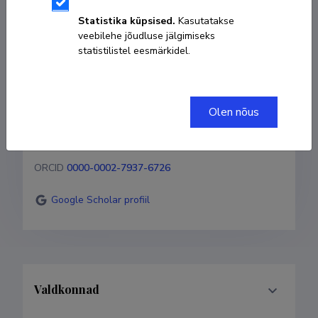
Statistika küpsised.
Kasutatakse
veebilehe jõudluse jälgimiseks
737 5077
statistilistel eesmärkidel.
siiri.silm@ut.ee
Kodulehekülg
Olen nõus
Researcher ID
ABF-3812-2022
ORCID
0000-0002-7937-6726
Google Scholar profiil
Valdkonnad