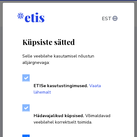
Sisene
EST
CV EST
/
CV ENG
< Isikud
Küpsiste sätted
Selle veebilehe kasutamisel nõustun
alljärgnevaga:
Siiri Silm
ETISe kasutustingimused.
Vaata
Sünniaeg 30. mai 1980
lähemalt
KOPEERI LINK
Hädavajalikud küpsised.
Võimaldavad
veebilehel korrektselt toimida.
Ametikoht
Inimgeograafia kaasprofessor