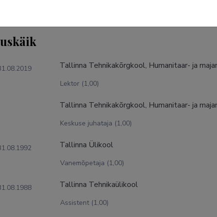
tuskäik
Tallinna Tehnikakõrgkool, Humanitaar- ja maj
31.08.2019
Lektor (1,00)
Tallinna Tehnikakõrgkool, Humanitaar- ja maj
Keskuse juhataja (1,00)
Tallinna Ülikool
31.08.1992
Vanemõpetaja (1,00)
Tallinna Tehnikaülikool
31.08.1988
Assistent (1,00)