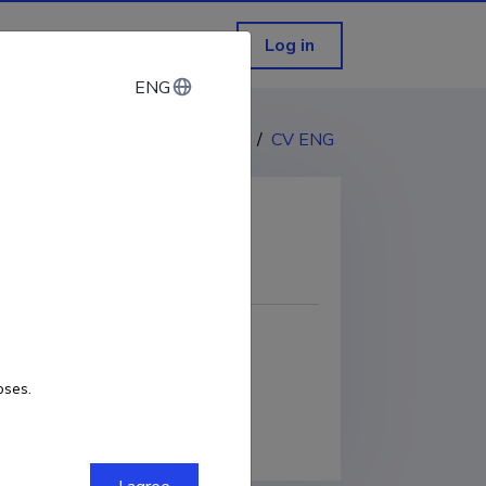
Log in
ENG
ENG
CV EST
/
CV ENG
COPY LINK
oses.