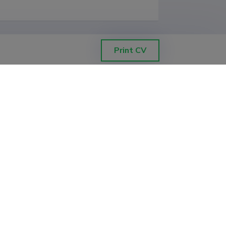
Print CV
g INSA

ior de Engerharia de Porto

as, Karel de Grote-Hogeschool, 
 Engineering

chnic
