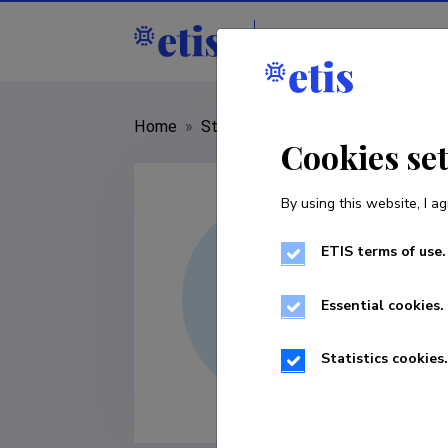
Staff
R&D institut
Home
»
Staff
»
Sirje Truu
Cookies se
By using this website, I ag
ETIS terms of use.
Essential cookies.
Statistics cookies.