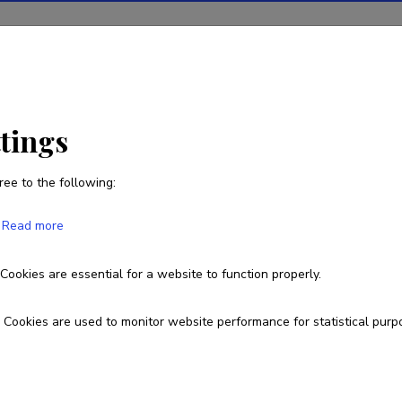
ions
Projects
R&D activity
Statistics
News
ttings
ree to the following:
Sirje Truu
Read more
Cookies are essential for a website to function properly.
6664527
truu@tktk.ee
Cookies are used to monitor website performance for statistical purp