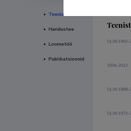
Teenistuskäik
Teenis
Haridustee
01.09.1992–
Loometöö
Publikatsioonid
2004–2013
01.09.1988–
01.09.1973–