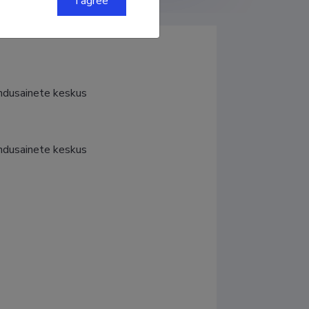
I agree
andusainete keskus
andusainete keskus