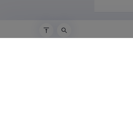
Lisainf
Õpetamisko
2011 - töö
2008 - töö 
2005,2006,
kursus: Tec
2003 - töö 
2000 - töö