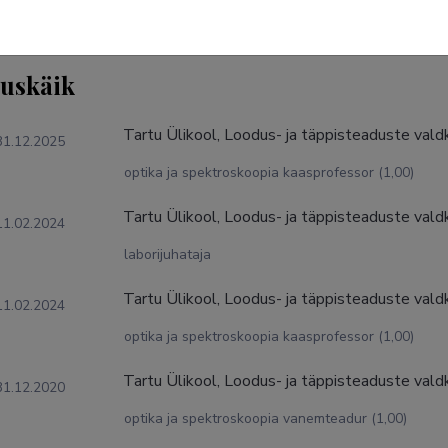
tuskäik
Tartu Ülikool, Loodus- ja täppisteaduste valdk
31.12.2025
optika ja spektroskoopia kaasprofessor (1,00)
Tartu Ülikool, Loodus- ja täppisteaduste valdk
11.02.2024
laborijuhataja
Tartu Ülikool, Loodus- ja täppisteaduste valdk
11.02.2024
optika ja spektroskoopia kaasprofessor (1,00)
Tartu Ülikool, Loodus- ja täppisteaduste valdk
31.12.2020
optika ja spektroskoopia vanemteadur (1,00)