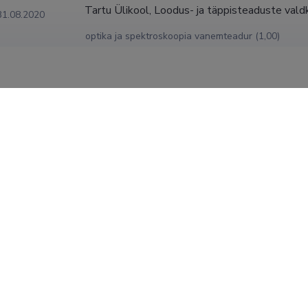
Tartu Ülikool, Loodus- ja täppisteaduste valdk
31.08.2020
optika ja spektroskoopia vanemteadur (1,00)
KUVA ROHKEM
kraadid
 doktorikraad, 2010, (juh) Ilmo Sildos; Mikhail Brik, Spectroscop
 Rare-earth Ions Activated ZrO2 and HfO2 (Harulaste muldmeta
2 spektrsoskoopilised ja faasi-stabilisatiooni omadused), Tartu 
teaduskond, Tartu Ülikooli Füüsika Instituut