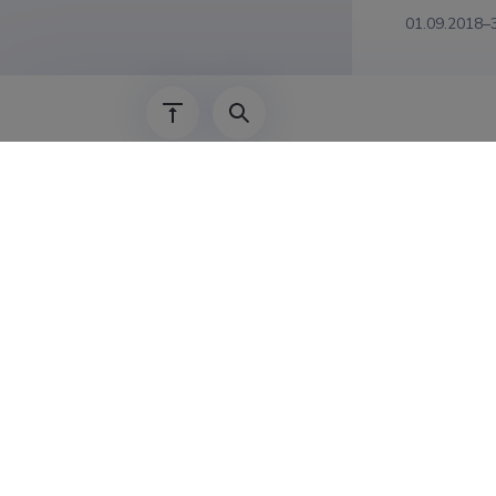
01.09.2018–
Teadus
Sven Lange,
of Pure and
ZrO2 ja HfO
tehnoloogia