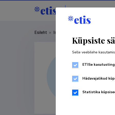
Isikud
Asutused
Esileht
»
Isikud
»
Sven Lange
Küpsiste sä
Selle veebilehe kasutamis
ETISe kasutusting
Hädavajalikud küp
Statistika küpsise