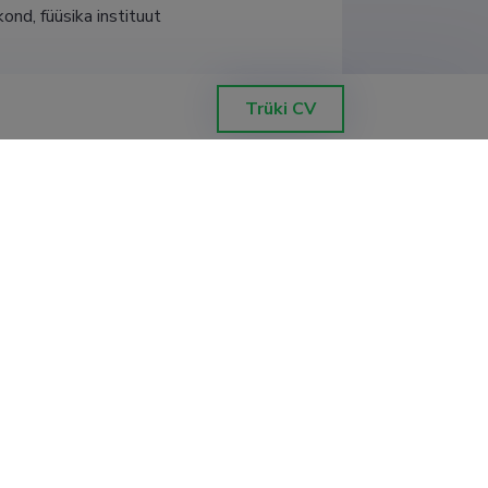
ond, füüsika instituut
Trüki CV
ic and Phase-stabilisation Properties
llidega dopeeritud ja dopeerimata
Ülikool, Loodus- ja