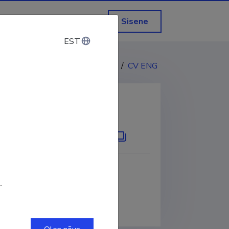
Sisene
EST
EST
CV EST
/
CV ENG
KOPEERI LINK
.