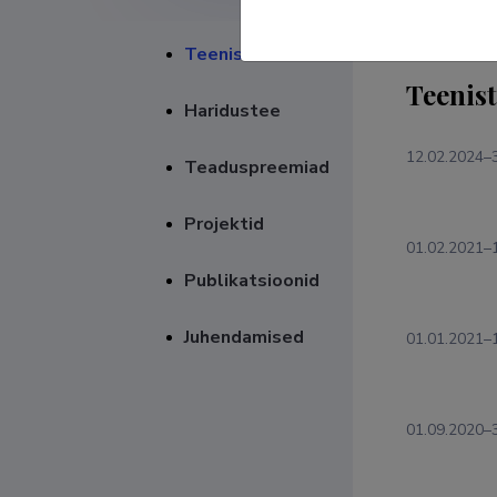
Teenistuskäik
Teenis
Haridustee
12.02.2024–
Teaduspreemiad
Projektid
01.02.2021–
Publikatsioonid
Juhendamised
01.01.2021–
01.09.2020–