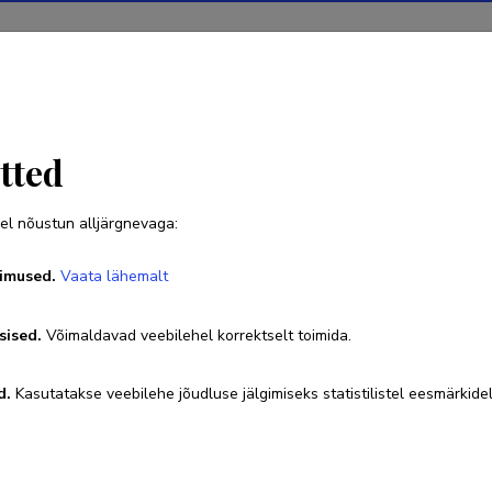
Projektid
Teadustegevus
Teadussilm
Uudised
tted
el nõustun alljärgnevaga:
Sven Lange
imused.
Vaata lähemalt
Sünniaeg 14. juuni 1980
sised.
Võimaldavad veebilehel korrektselt toimida.
737 4718
sven.lange@ut.ee
d.
Kasutatakse veebilehe jõudluse jälgimiseks statistilistel eesmärkidel