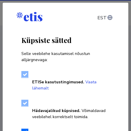
Sisene
EST
CV EST
/
CV ENG
< Isikud
Küpsiste sätted
Selle veebilehe kasutamisel nõustun
alljärgnevaga:
ETISe kasutustingimused.
Vaata
lähemalt
Hädavajalikud küpsised.
Võimaldavad
veebilehel korrektselt toimida.
Sven Oras