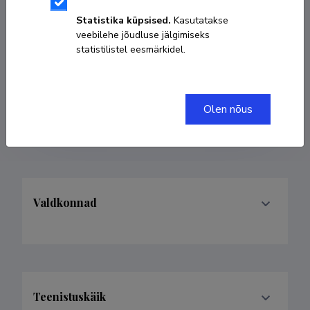
Sünniaeg 08. mai 1989
Statistika küpsised.
Kasutatakse
veebilehe jõudluse jälgimiseks
KOPEERI LINK
statistilistel eesmärkidel.
Olen nõus
sven.oras@ut.ee
Valdkonnad
Teenistuskäik