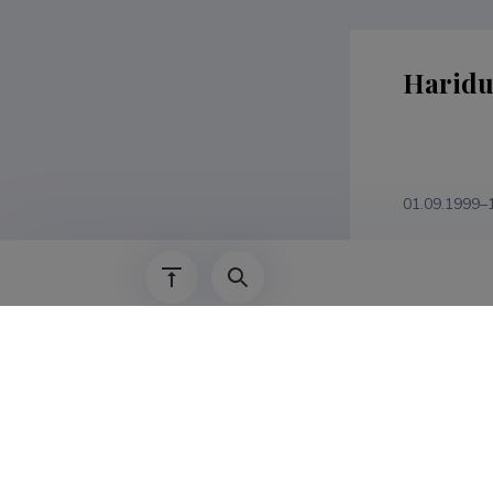
Haridu
01.09.1999–
Kvalifi
veterinaarm
EPMÜ, 200