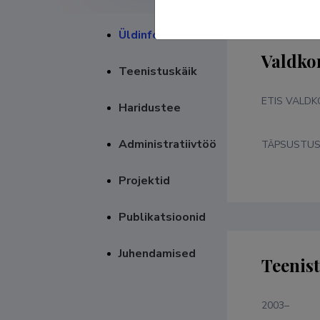
Üldinfo
Valdko
Teenistuskäik
ETIS VALD
Haridustee
Administratiivtöö
TÄPSUSTU
Projektid
Publikatsioonid
Juhendamised
Teenis
2003–