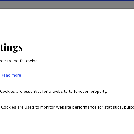
ions
Projects
R&D activity
Statistics
News
ttings
ree to the following:
Tõnu Järveots
Read more
Born on 26. jaanuar 1974
Cookies are essential for a website to function properly.
7313234
tonu.jarveots@emu.ee
Cookies are used to monitor website performance for statistical purp