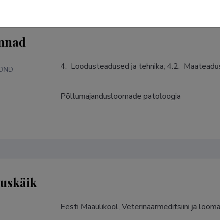
nnad
4.  Loodusteadused ja tehnika; 4.2.  Maatead
KOND
Põllumajandusloomade patoloogia
S
tuskäik
Eesti Maaülikool, Veterinaarmeditsiini ja loom