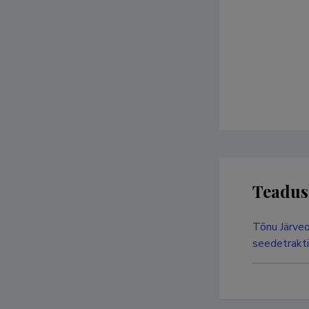
Teadus
Tõnu Järveo
seedetrakti