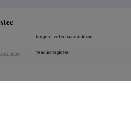
stee
kõrgem, veterinaarmeditsiin
teadusmagister
10.01.2003
katsiooni lisainfo
editsiini teadusmagister

3.a.