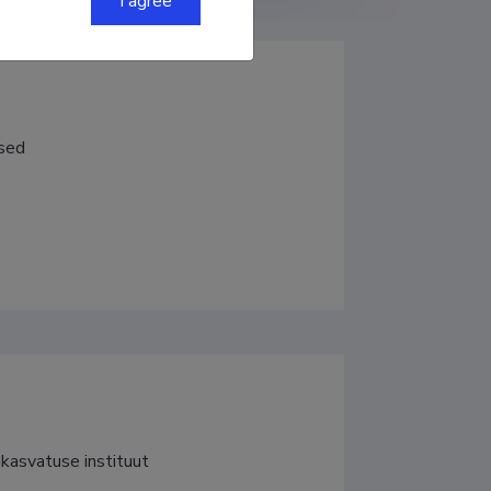
I agree
used
akasvatuse instituut