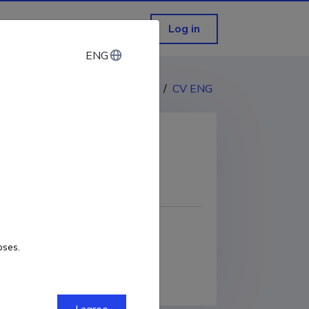
Log in
ENG
ENG
CV EST
/
CV ENG
COPY LINK
oses.