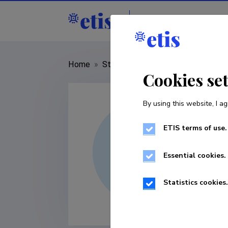
Staff
R&D institut
Home
»
Staff
»
Tõnu Järveots
Cookies se
By using this website, I ag
ETIS terms of use.
Essential cookies.
Statistics cookies.