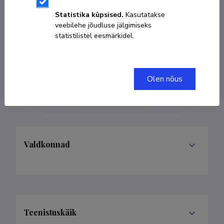
tonu.martma@taltech.ee
Statistika küpsised.
Kasutatakse
veebilehe jõudluse jälgimiseks
statistilistel eesmärkidel.
Researcher ID
B-7386-2019
ORCID
0000-0001-5894-7692
Olen nõus
Google Scholar profiil
Valdkonnad
Teenistuskäik