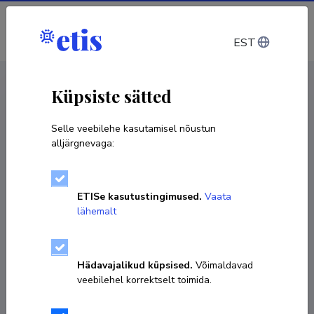
Sisene
EST
CV EST
/
CV ENG
< Isikud
Küpsiste sätted
Selle veebilehe kasutamisel nõustun
alljärgnevaga:
Tõnu Martma
ETISe kasutustingimused.
Vaata
Sünniaeg 05. märts 1955
lähemalt
KOPEERI LINK
Hädavajalikud küpsised.
Võimaldavad
veebilehel korrektselt toimida.
+ 372 5278046