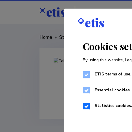
Staff
R&D institut
Home
»
Staff
»
Taimi Tulva
Cookies se
By using this website, I ag
ETIS terms of use.
Essential cookies.
Statistics cookies.