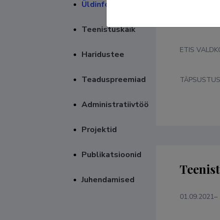
Üldinfo
Valdko
Teenistuskäik
ETIS VALD
Haridustee
Teaduspreemiad
TÄPSUSTU
Administratiivtöö
Projektid
Publikatsioonid
Teenis
Juhendamised
01.09.2021–