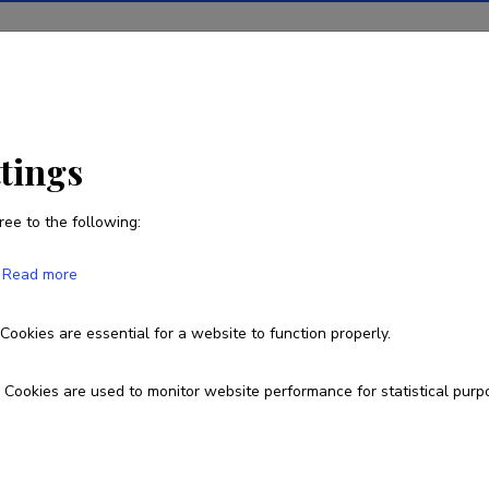
ions
Projects
R&D activity
Statistics
News
ttings
ree to the following:
Taimi Tulva
Read more
Cookies are essential for a website to function properly.
511 2532
ttulva@tlu.ee; taimi.tulva@ttk.ee
Cookies are used to monitor website performance for statistical purp