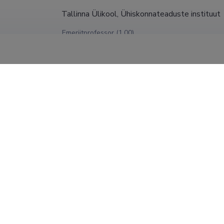
Tallinna Ülikool, Ühiskonnateaduste instituut
Emeriitprofessor (1,00)
Tallinna Tervishoiu Kõrgkool, Õenduse õppeto
2021
Dotsent (0,70)
Tallinna Ülikool, Ühiskonnateaduste instituut
Professor (0,50)
Tallinna Ülikool, Ühiskonnateaduste instituut
Professor (1,00)
SHOW MORE