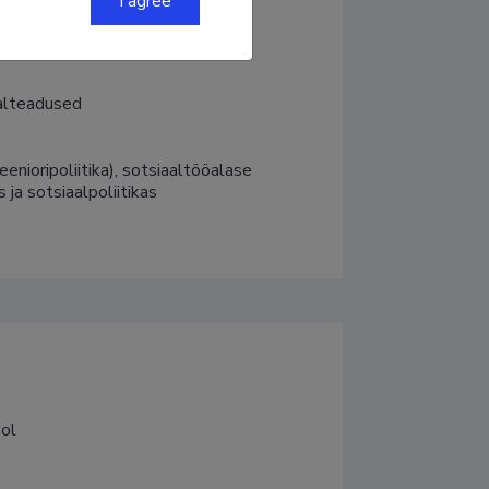
I agree
aalteadused
eenioripoliitika), sotsiaaltööalase 
ja sotsiaalpoliitikas
ol