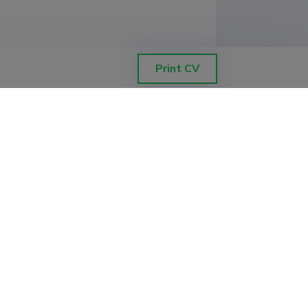
Print CV
ol