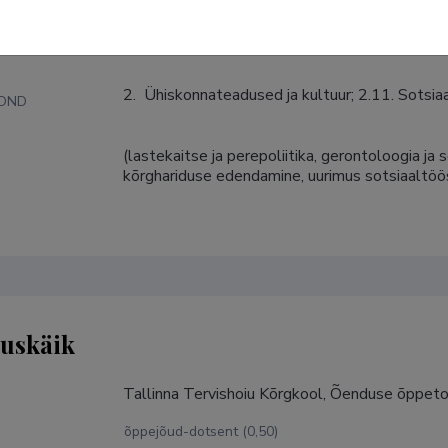
nnad
2.  Ühiskonnateadused ja kultuur; 2.11. Sotsi
KOND
(lastekaitse ja perepoliitika, gerontoloogia ja s
S
kõrghariduse edendamine, uurimus sotsiaaltöös 
tuskäik
Tallinna Tervishoiu Kõrgkool, Õenduse õppeto
õppejõud-dotsent (0,50)