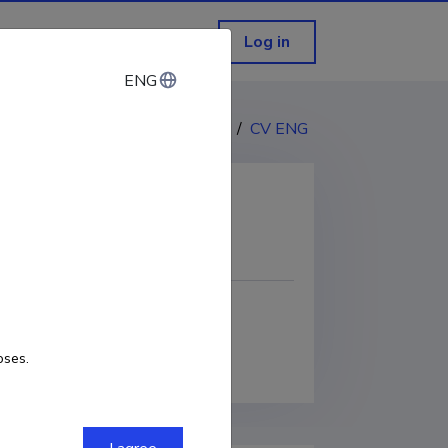
Log in
ENG
ENG
CV EST
/
CV ENG
COPY LINK
oses.