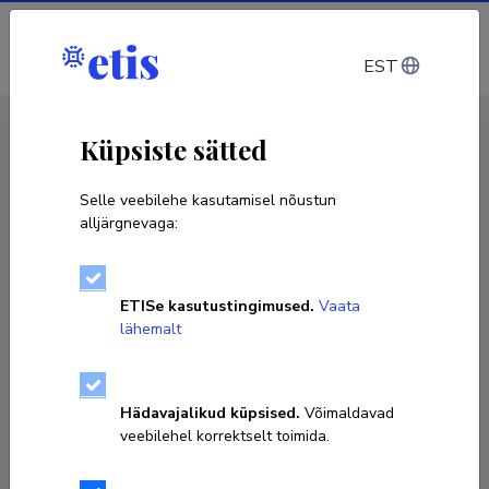
Sisene
EST
CV EST
/
CV ENG
< Isikud
Küpsiste sätted
Selle veebilehe kasutamisel nõustun
alljärgnevaga:
Tanel Tammet
ETISe kasutustingimused.
Vaata
Sünniaeg 16. mai 1965
lähemalt
KOPEERI LINK
Hädavajalikud küpsised.
Võimaldavad
veebilehel korrektselt toimida.
Ametikoht
Rakendusliku tehisintellekti täisprofessor tenuuris