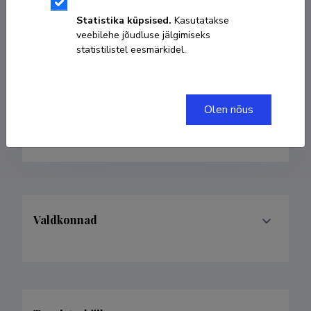
Statistika küpsised.
Kasutatakse
veebilehe jõudluse jälgimiseks
tanel.tammet@taltech.ee
statistilistel eesmärkidel.
Researcher ID
JAD-1836-2023
ORCID
0000-0003-4414-3874
Olen nõus
Google Scholar profiil
Valdkonnad