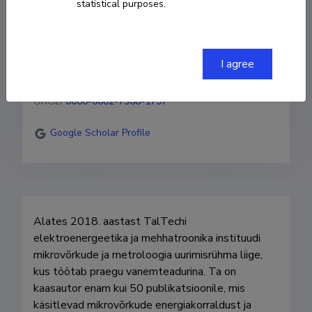
statistical purposes.
tarmo.korotko@taltech.ee
I agree
Homepage
ORCID
0000-0002-7368-1797
Google Scholar Profile
Alates 2018. aastast TalTechi 
elektroenergeetika ja mehhatroonika instituudi 
mikrovõrkude ja metroloogia uurimisrühma liige, 
kus töötab praegu vanemteadurina. Ta on 
kaasautor enam kui 50 publikatsioonile, mis 
käsitlevad mikrovõrkude energiakorraldust ja 