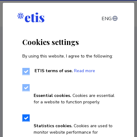
Log in
ENG
CV EST
/
CV ENG
< Staff
Cookies settings
By using this website, I agree to the following:
ETIS terms of use.
Read more
Tarmo Korõtko
Born on 13. juuni 1984
Essential cookies.
Cookies are essential
COPY LINK
for a website to function properly.
Currently working at
Statistics cookies.
Cookies are used to
monitor website performance for
Vanemteadur