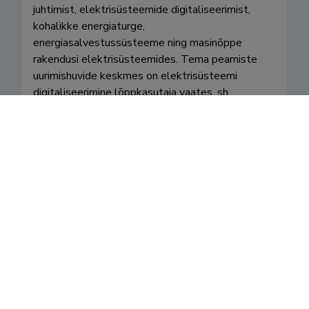
juhtimist, elektrisüsteemide digitaliseerimist, 
kohalikke energiaturge, 
energiasalvestussüsteeme ning masinõppe 
rakendusi elektrisüsteemides. Tema peamiste 
uurimishuvide keskmes on elektrisüsteemi 
digitaliseerimine lõppkasutaja vaates, sh 
elektrisüsteemide digitaalsed kaksikud, 
tehisintellekti rakendused elektrisüsteemides 
ning küberfüüsikaliste süsteemide vastupidavus 
ja küberjulgeolek.
Valdkonnad