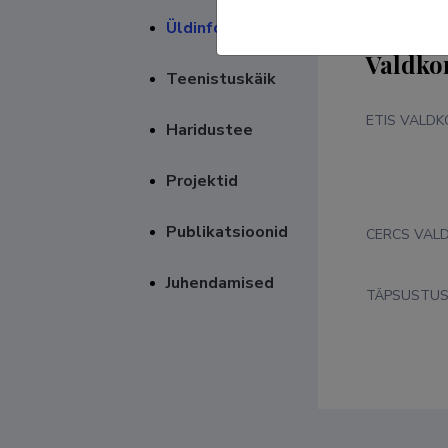
Üldinfo
Valdko
Teenistuskäik
ETIS VALD
Haridustee
Projektid
Publikatsioonid
CERCS VAL
Juhendamised
TÄPSUSTU