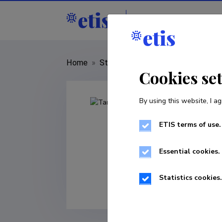
Staff
R&D institut
Home
»
Staff
»
Tarmo Tiido
Cookies se
By using this website, I ag
ETIS terms of use.
Essential cookies.
Statistics cookies.