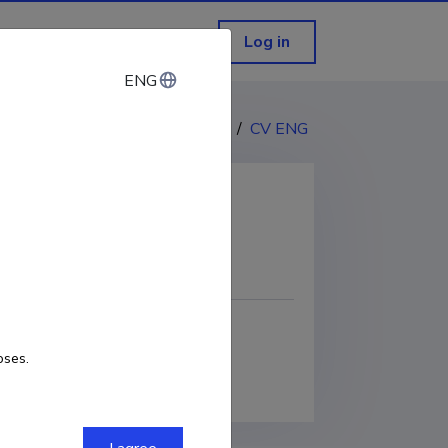
Log in
ENG
ENG
CV EST
/
CV ENG
COPY LINK
-0002-7760-1950
oses.