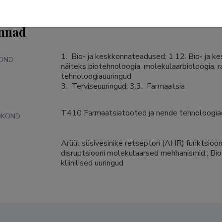
nnad
1.  Bio- ja keskkonnateadused; 1.12. Bio- ja 
KOND
näiteks biotehnoloogia, molekulaarbioloogia, ra
tehnoloogiauuringud

3.  Terviseuuringud; 3.3.  Farmaatsia
T410 Farmaatsiatooted ja nende tehnoloogia
DKOND
Arüül süsivesinike retseptori (AHR) funktsioon
S
disruptsiooni molekulaarsed mehhanismid.; Bi
kliinilised uuringud