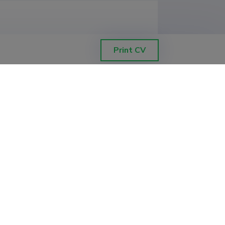
Keskus
Print CV
ilise meditsiini instituut
ond, molekulaar- ja rakubioloogia 