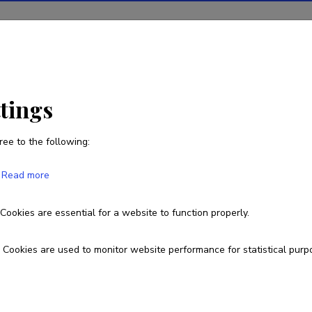
ions
Projects
R&D activity
Statistics
News
ttings
ree to the following:
Tarmo Tiido
Read more
Born on 02. veebruar 1971
Cookies are essential for a website to function properly.
tarmo.tiido@ut.ee
Researcher ID
H-1474-2012
ORCID
0000
Cookies are used to monitor website performance for statistical purp