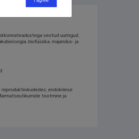
I agree
keskkonnateadustega seotud uuringud, 
kubioloogia, biofüüsika, majandus- ja 
d
 reproduktiivkudedes; endokriinse 
ofarmatseutikumide tootmine ja 