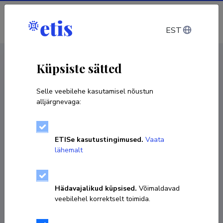
Sisene
EST
CV EST
/
CV ENG
< Isikud
Küpsiste sätted
Selle veebilehe kasutamisel nõustun
alljärgnevaga:
ETISe kasutustingimused.
Vaata
lähemalt
Hädavajalikud küpsised.
Võimaldavad
veebilehel korrektselt toimida.
Tea Ausin