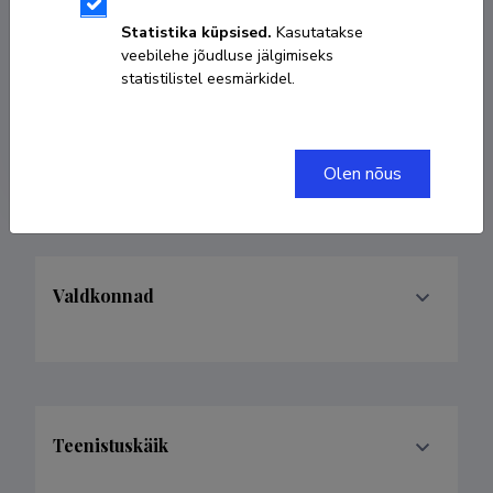
Statistika küpsised.
Kasutatakse
KOPEERI LINK
veebilehe jõudluse jälgimiseks
statistilistel eesmärkidel.
tea.ausin@ut.ee
Olen nõus
Valdkonnad
Teenistuskäik