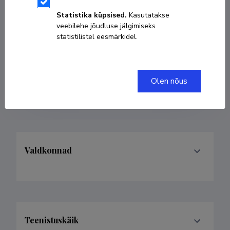
Sünniaeg 17. aprill 1990
Statistika küpsised.
Kasutatakse
veebilehe jõudluse jälgimiseks
KOPEERI LINK
statistilistel eesmärkidel.
Olen nõus
teele.kasepalu@kliinikum.ee
Valdkonnad
Teenistuskäik