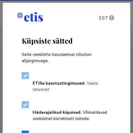
Sisene
EST
CV EST
/
CV ENG
< Isikud
Küpsiste sätted
Selle veebilehe kasutamisel nõustun
alljärgnevaga:
ETISe kasutustingimused.
Vaata
lähemalt
Hädavajalikud küpsised.
Võimaldavad
veebilehel korrektselt toimida.
Teele Kasepalu