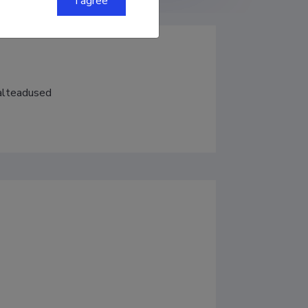
I agree
aalteadused