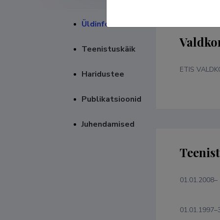
Üldinfo
Valdko
Teenistuskäik
ETIS VALD
Haridustee
Publikatsioonid
Juhendamised
Teenis
01.01.2008–
01.01.1997–