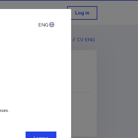
Log in
ENG
ENG
CV EST
/
CV ENG
COPY LINK
oses.