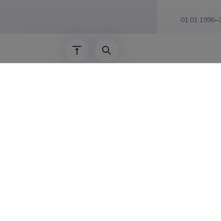
01.01.1996–
Teadus
Tiia Tamm, 
Workers (Ee
Tiia Tamm, 
ametiidentit