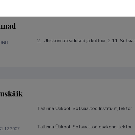
nnad
2.  Ühiskonnateadused ja kultuur; 2.11. Sotsi
KOND
tuskäik
Tallinna Ülikool, Sotsiaaltöö Instituut, lektor
Tallinna Ülikool, Sotsiaaltöö osakond, lektor
31.12.2007