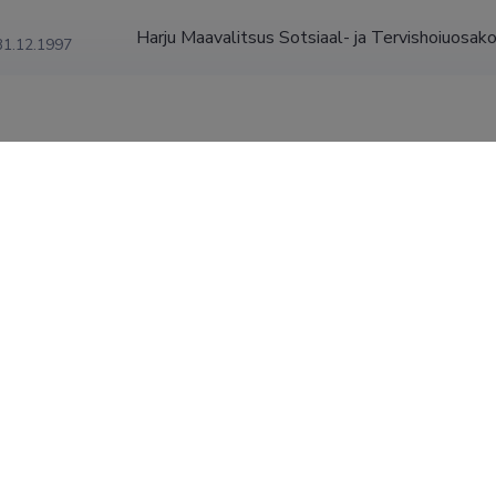
Harju Maavalitsus Sotsiaal- ja Tervishoiuosak
31.12.1997
kraadid
doktorikraad, 2010, (juh) Pekka Ruohotie, Professional Identity 
sti sotsiaaltöötajate ametiidentiteet ja minakontseptsioon), T
magistrikraad (teaduskraad), 1998, (juh) Anne Tiko, Eesti sotsi
eedi ja professiooni kujunemisest, Tallinna Ülikool.