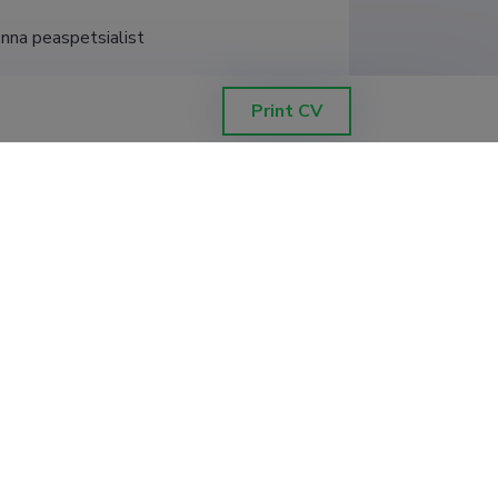
onna peaspetsialist
Print CV
and Self-concept of Estonian Social
ampere Ülikool.
aaltöötaja ametikasvust,