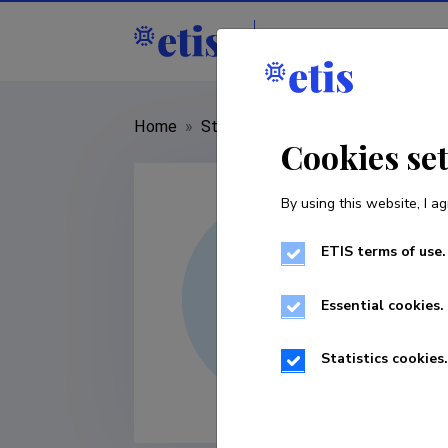
Staff
R&D institut
Home
»
Staff
»
Tiia Tamm
Cookies se
By using this website, I ag
ETIS terms of use.
Essential cookies.
Statistics cookies.