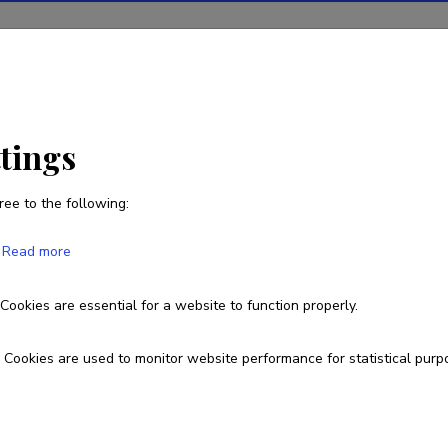
ions
Projects
R&D activity
Statistics
News
ttings
ree to the following:
Tiia Tamm
Read more
Born on 19. veebruar 1949
Cookies are essential for a website to function properly.
6409381
tiiatamm@tlu.ee
Cookies are used to monitor website performance for statistical purp