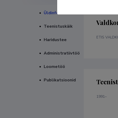
Üldinfo
Valdko
Teenistuskäik
ETIS VALD
Haridustee
Administratiivtöö
Loometöö
Publikatsioonid
Teenis
1991–