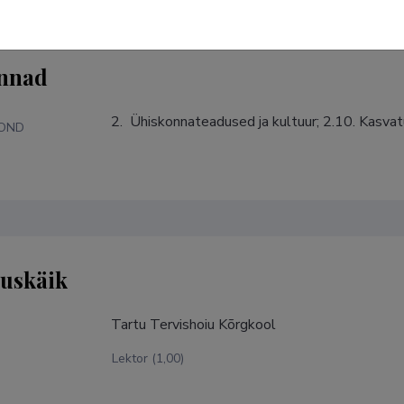
nnad
2.  Ühiskonnateadused ja kultuur; 2.10. Kasv
KOND
tuskäik
Tartu Tervishoiu Kõrgkool
Lektor (1,00)