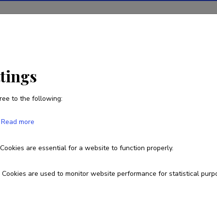
ions
Projects
R&D activity
Statistics
News
ttings
ree to the following:
Tiina Kukkes
Read more
Born on 18. oktoober 1948
Cookies are essential for a website to function properly.
7 370 238
tiinakukkes@nooruse.ee
Cookies are used to monitor website performance for statistical purp