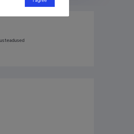
I agree
atusteadused