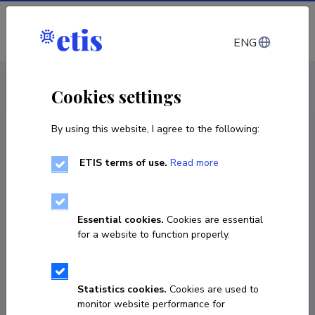
Log in
ENG
CV EST
/
CV ENG
< Staff
Cookies settings
By using this website, I agree to the following:
ETIS terms of use.
Read more
Tiit Elenurm
Born on 03. juuni 1952
Essential cookies.
Cookies are essential
COPY LINK
for a website to function properly.
Statistics cookies.
Cookies are used to
3726651348
monitor website performance for