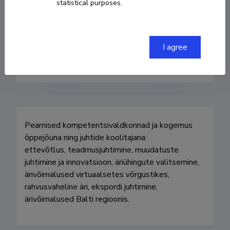
statistical purposes.
3725027821
tiit.elenurm@ebs.ee
I agree
ORCID
0000-0002-3984-437X
Peamised kompetentsivaldkonnad ja kogemus 
õppejõuna ning juhtide koolitajana:

ettevõtlus, teadmusjuhtimine, muudatuste 
juhtimine ja innovatsioon, äriühingute valitsemine, 
ärivõimalused virtuaalsetes võrgustikes, 
rahvusvaheline äri, ekspordi juhtimine, 
ärivõimalused Balti regioonis.