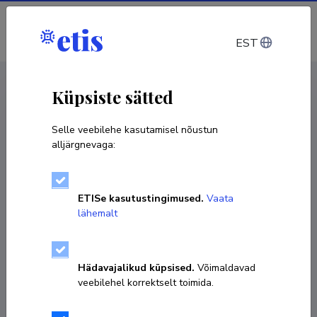
Sisene
EST
CV EST
/
CV ENG
< Isikud
Küpsiste sätted
Selle veebilehe kasutamisel nõustun
alljärgnevaga:
Toomas Ruuben
ETISe kasutustingimused.
Vaata
Sünniaeg 18. juuli 1968
lähemalt
KOPEERI LINK
Hädavajalikud küpsised.
Võimaldavad
veebilehel korrektselt toimida.
+37255541571