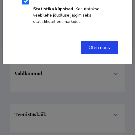
+37255541571
Statistika küpsised.
Kasutatakse
veebilehe jõudluse jälgimiseks
statistilistel eesmärkidel.
toomas.ruuben@eava.ee
ORCID
0000-0001-6459-7086
Olen nõus
Valdkonnad
Teenistuskäik