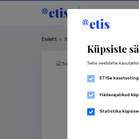
Isikud
Asutused
Esileht
»
Isikud
»
Triinu Jesmin
Küpsiste sä
Selle veebilehe kasutamis
ETISe kasutusting
Hädavajalikud küp
Statistika küpsise