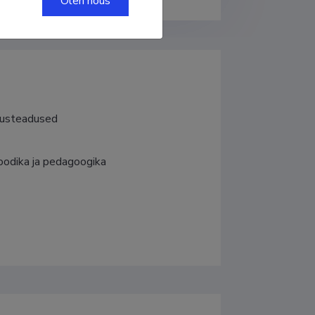
Olen nõus
atusteadused
odika ja pedagoogika