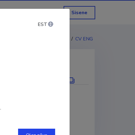
Sisene
EST
EST
CV EST
/
CV ENG
KOPEERI LINK
.
Google Scholar profiil