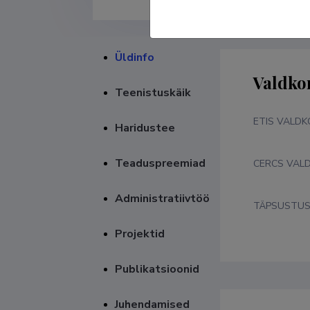
Üldinfo
Valdko
Teenistuskäik
ETIS VALD
Haridustee
Teaduspreemiad
CERCS VAL
Administratiivtöö
TÄPSUSTU
Projektid
Publikatsioonid
Juhendamised