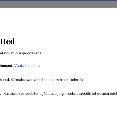
Projektid
Teadustegevus
Teadussilm
Uudised
tted
el nõustun alljärgnevaga:
Triinu Jesmin
imused.
Vaata lähemalt
sised.
Võimaldavad veebilehel korrektselt toimida.
Ametikoht
Tõsimängude teadur
d.
Kasutatakse veebilehe jõudluse jälgimiseks statistilistel eesmärkidel
Researcher ID
AFV-1863-2022
ORCID
0000-0002-7328-4177