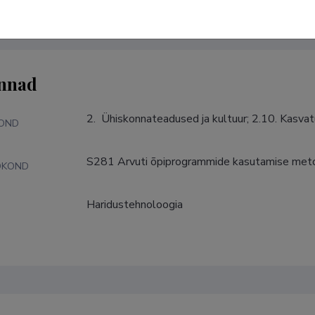
nnad
2.  Ühiskonnateadused ja kultuur; 2.10. Kasv
KOND
S281 Arvuti õpiprogrammide kasutamise meto
DKOND
Haridustehnoloogia
S