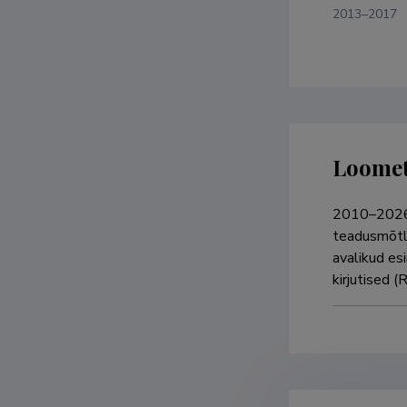
2013–2017
Loome
2010–2026 
teadusmõtle
avalikud esi
kirjutised 