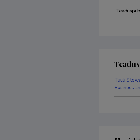
 Teaduspub
Teadus
Tuuli Stewa
Business a