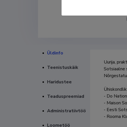
Üldinfo
Uurija, prakti
Teenistuskäik
Sotsiaalne 
Nõrgestatud
Haridustee
Ühiskondlik 
- Do Nation
Teaduspreemiad
- Maison Sol
- Eesti Sotsi
Administratiivtöö
- Rooma Klu
Loometöö