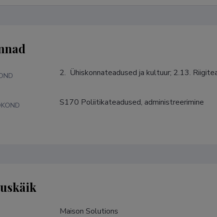
nnad
2.  Ühiskonnateadused ja kultuur; 2.13. Riigit
KOND
S170 Poliitikateadused, administreerimine
DKOND
tuskäik
Maison Solutions