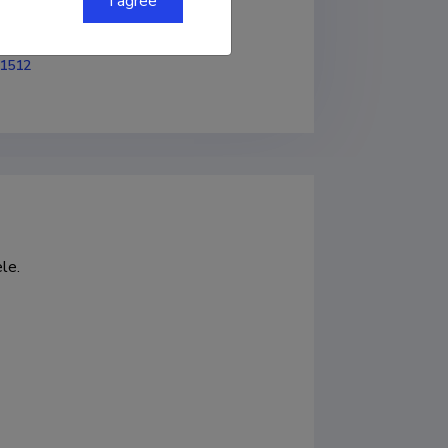
I agree
-1512
 
