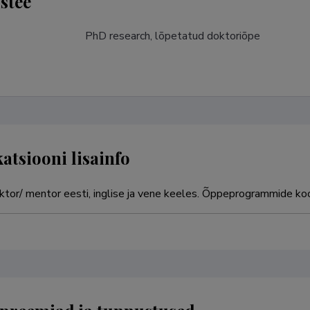
stee
PhD research, lõpetatud doktoriõpe
katsiooni lisainfo
ektor/ mentor eesti, inglise ja vene keeles. Õppeprogrammide koo