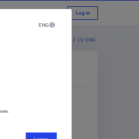
Log in
ENG
ENG
CV EST
/
CV ENG
COPY LINK
oses.