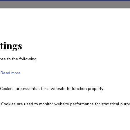
ions
Projects
R&D activity
Statistics
News
ttings
ree to the following:
Tuuli Stewart
Read more
Cookies are essential for a website to function properly.
Currently working at
Koolitaja, nõustaja ja ekspert
Cookies are used to monitor website performance for statistical purp
Fields of research
poliitika sotsiaalia kommunikatsioon demograafia