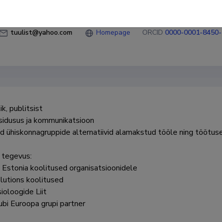
tuulist@yahoo.com
Homepage
ORCID
0000-0001-8450
k, publitsist

sidusus ja kommunikatsioon

 ühiskonnagruppide alternatiivid alamakstud tööle ning töötusele.
tegevus:

 Estonia koolitused organisatsioonidele

utions koolitused 

oloogide Liit

bi Euroopa grupi partner 