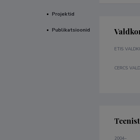
Projektid
Valdko
Publikatsioonid
ETIS VALD
CERCS VAL
Teenis
2004–