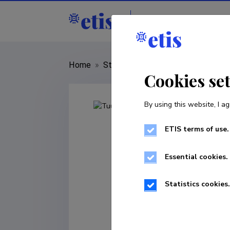
Staff
R&D institut
Home
»
Staff
»
Tuuli Stewart
Cookies se
By using this website, I ag
ETIS terms of use.
Essential cookies.
Statistics cookies.