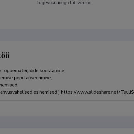
tegevusuuringu läbiviimine
töö
 õppematerjalide koostamine, 

mise populariseerimine,

nemised,

(Rahvusvahelised esinemised ) https://www.slideshare.net/Tuuli