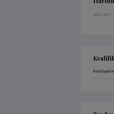
Haridu
2013–2017
Kvalifi
Koolitaja/l