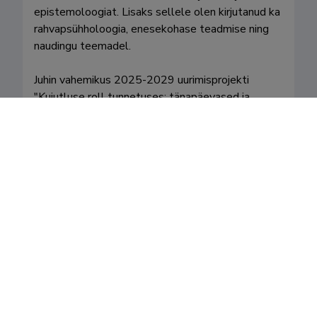
epistemoloogiat. Lisaks sellele olen kirjutanud ka 
rahvapsühholoogia, enesekohase teadmise ning 
naudingu teemadel.

Juhin vahemikus 2025-2029 uurimisprojekti 
"Kujutluse roll tunnetuses: tänapäevased ja 
antiikaegsed vaated".
Valdkonnad
Teenistuskäik