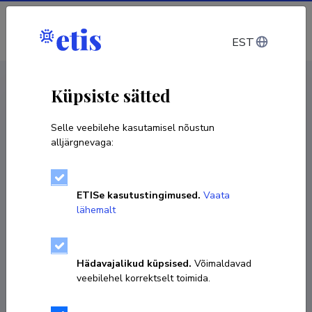
Sisene
EST
CV EST
/
CV ENG
< Isikud
Küpsiste sätted
Selle veebilehe kasutamisel nõustun
alljärgnevaga:
Uku Tooming
ETISe kasutustingimused.
Vaata
Sünniaeg 21. jaanuar 1986
lähemalt
KOPEERI LINK
Hädavajalikud küpsised.
Võimaldavad
veebilehel korrektselt toimida.
+372 5838 0230