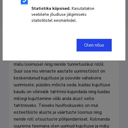
uku.tooming@gmail.com
Statistika küpsised.
Kasutatakse
veebilehe jõudluse jälgimiseks
statistilistel eesmärkidel.
Minu peamised uurimisvaldkonnad on 
Olen nõus
vaimufilosoofia, esteetika ja epistemoloogia. 
Praeguse uurimustöö põhirõhk on kujutluse ja 
mälu loomusel ning nende tunnetuslikul rollil. 
Suur osa mu viimaste aastate uurimistööst on 
keskendunud kujutluse ja soovide vahekorra 
uurimisele, püüdes mõista seda, kuidas kujutluse 
kaudu on võimalik tahtmisi kujundada ning kuidas 
millegi kujutlemine võib anda alust selle 
tahtmiseks. Teiseks huvifookuseks on mul 
esteetiliste aluste ja väärtuste loomus ning 
nende roll otsustuste põhjendamisel. Kolmanda 
suurema teemana olen uurinud kujutluse ja mälu 