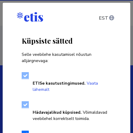
Sisene
EST
< Isikud
Küpsiste sätted
Selle veebilehe kasutamisel nõustun
alljärgnevaga:
ETISe kasutustingimused.
Vaata
lähemalt
Eesti Teadusinfosüsteemi omanik on Haridus- ja
Teadusministeerium ning igapäevaselt haldab seda SA
Hädavajalikud küpsised.
Võimaldavad
Eesti Teadusagentuur.
veebilehel korrektselt toimida.