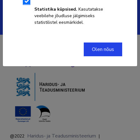
ETISe kasutajatoe kontakt
Statistika küpsised.
Kasutatakse
veebilehe jõudluse jälgimiseks
Soola 8, Tartu 51013
statistilistel eesmärkidel.
Olen nõus
Haridus- ja Teadusministeerium
@2022
|