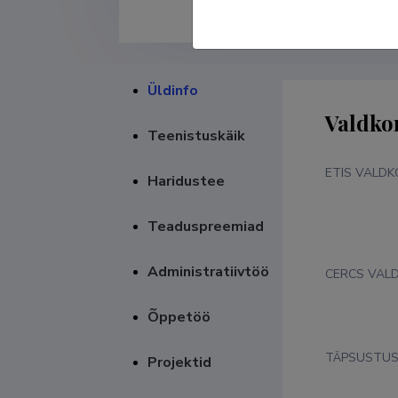
Üldinfo
Valdko
Teenistuskäik
ETIS VALD
Haridustee
Teaduspreemiad
Administratiivtöö
CERCS VAL
Õppetöö
TÄPSUSTU
Projektid