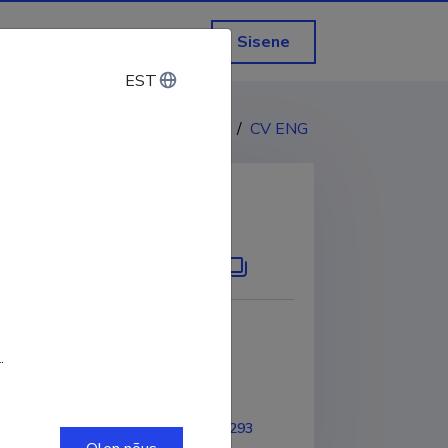
Sisene
EST
EST
CV EST
/
CV ENG
KOPEERI LINK
.
-2016
ORCID
0000-0001-6698-5293