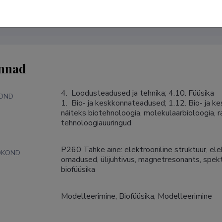
nnad
4.  Loodusteadused ja tehnika; 4.10. Füüsika

KOND
1.  Bio- ja keskkonnateadused; 1.12. Bio- ja 
näiteks biotehnoloogia, molekulaarbioloogia, ra
tehnoloogiauuringud
P260 Tahke aine: elektrooniline struktuur, elek
DKOND
omadused, ülijuhtivus, magnetresonants, spe
biofüüsika
Modelleerimine; Biofüüsika, Modelleerimine
S