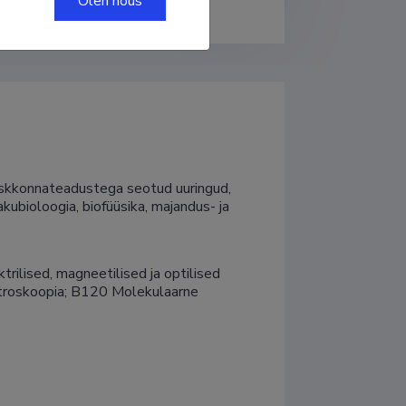
Olen nõus
keskkonnateadustega seotud uuringud, 
kubioloogia, biofüüsika, majandus- ja 
trilised, magneetilised ja optilised 
ktroskoopia; B120 Molekulaarne 