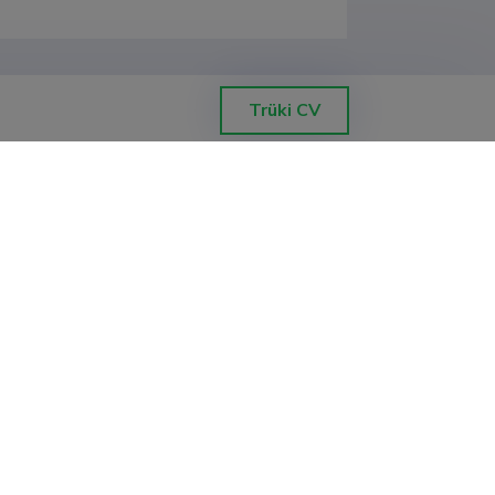
Trüki CV
ond, füüsika instituut
ond, füüsika instituut