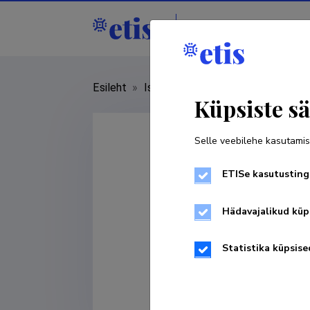
Isikud
Asutused
Esileht
»
Isikud
»
Veera Krasnenko
Küpsiste sä
Selle veebilehe kasutamis
ETISe kasutusting
Hädavajalikud küp
Statistika küpsise