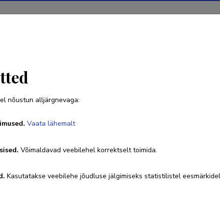
Projektid
Teadustegevus
Teadussilm
Uudised
tted
el nõustun alljärgnevaga:
Veera Krasnenko
imused.
Vaata lähemalt
Sünniaeg 21. detsember 1972
sised.
Võimaldavad veebilehel korrektselt toimida.
Ametikoht
d.
Kasutatakse veebilehe jõudluse jälgimiseks statistilistel eesmärkidel
materjaliteaduse teadur
737 4768
veera.krasnenko@ut.ee
Researcher ID
G-5214