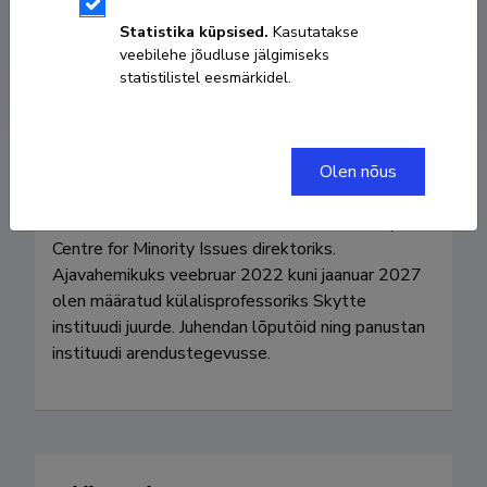
Statistika küpsised.
Kasutatakse
veebilehe jõudluse jälgimiseks
vello.pettai@ut.ee
statistilistel eesmärkidel.
Olen nõus
Pärast 25-aastast tööstaaži Tartu Ülikoolis 
suundusin 2020. a. märtsis Saksamaale European 
Centre for Minority Issues direktoriks. 
Ajavahemikuks veebruar 2022 kuni jaanuar 2027 
olen määratud külalisprofessoriks Skytte 
instituudi juurde. Juhendan lõputöid ning panustan 
instituudi arendustegevusse.