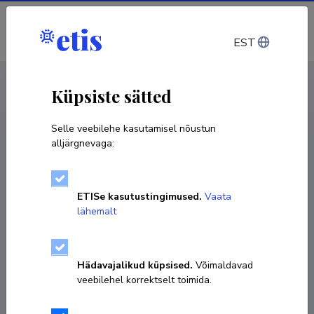
Sisene
EST
CV EST
/
CV ENG
< Isikud
Küpsiste sätted
Selle veebilehe kasutamisel nõustun
alljärgnevaga:
Vello Andres Pettai
ETISe kasutustingimused.
Vaata
Sünniaeg 23. oktoober 1968
lähemalt
KOPEERI LINK
Hädavajalikud küpsised.
Võimaldavad
veebilehel korrektselt toimida.
Ametikoht
külalisprofessor