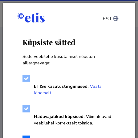
Sisene
EST
CV EST
/
CV ENG
< Isikud
Küpsiste sätted
Selle veebilehe kasutamisel nõustun
alljärgnevaga:
ETISe kasutustingimused.
Vaata
lähemalt
Hädavajalikud küpsised.
Võimaldavad
veebilehel korrektselt toimida.
Vladimir Khaskhachikh