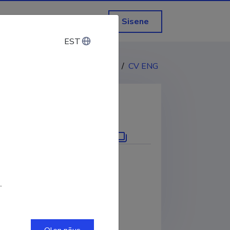
Sisene
EST
EST
CV EST
/
CV ENG
KOPEERI LINK
 ID
MGB-3461-2025
.