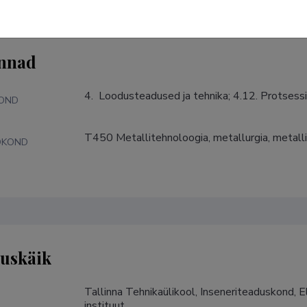
nnad
4.  Loodusteadused ja tehnika; 4.12. Protsess
KOND
T450 Metallitehnoloogia, metallurgia, metall
DKOND
tuskäik
Tallinna Tehnikaülikool, Inseneriteaduskond, 
instituut