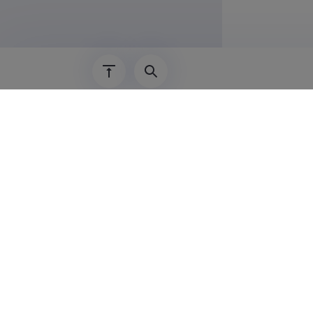
01.01.2019–
01.09.2015–
Teadus
Waqas Ahmed
Materials E