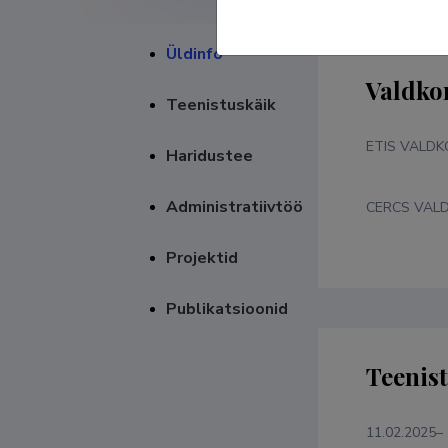
Üldinfo
Valdko
Teenistuskäik
ETIS VALD
Haridustee
Administratiivtöö
CERCS VAL
Projektid
Publikatsioonid
Teenis
11.02.2025–