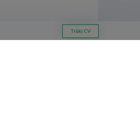
Trüki CV
, Master of Engineering in Advanced
 South Korea