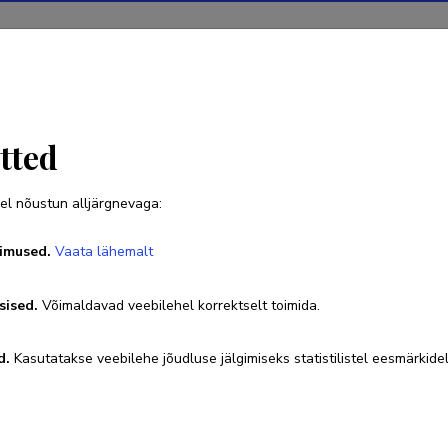
Projektid
Teadustegevus
Teadussilm
Uudised
tted
el nõustun alljärgnevaga:
Waqas Ahmed Sarwar
imused.
Vaata lähemalt
sised.
Võimaldavad veebilehel korrektselt toimida.
+372-5611-7207
waqas.sarwar@taltech.ee
Researcher
d.
Kasutatakse veebilehe jõudluse jälgimiseks statistilistel eesmärkidel
ORCID
0000-0001-8592-1375
Google Scholar profiil