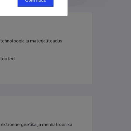
Olen nõus
itehnoloogia ja materjaliteadus
itooted
Elektroenergeetika ja mehhatroonika 