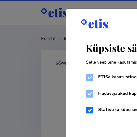
Isikud
Asutused
Esileht
»
Isikud
»
Waqas Ahmed Sarwar
Küpsiste sä
Selle veebilehe kasutamis
ETISe kasutusting
Hädavajalikud küp
Statistika küpsise