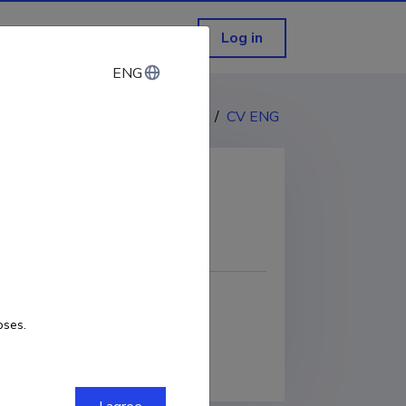
Log in
ENG
ENG
CV EST
/
CV ENG
COPY LINK
oses.