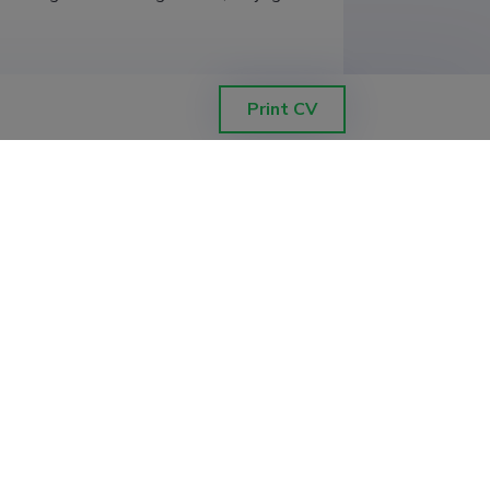
Print CV
 aspen (Populus sp.) in relation to
 emissioonile), Eesti Maaülikool,