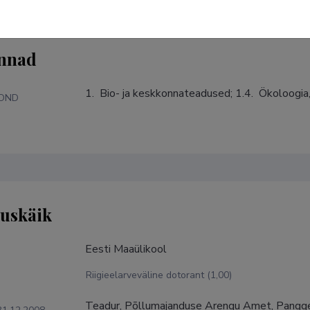
nnad
1.  Bio- ja keskkonnateadused; 1.4.  Ökoloogia
KOND
tuskäik
Eesti Maaülikool
Riigieelarveväline dotorant (1,00)
Teadur, Põllumajanduse Arengu Amet, Panggez