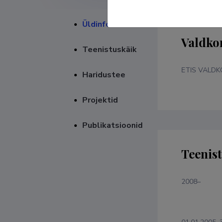
Üldinfo
Valdko
Teenistuskäik
ETIS VALD
Haridustee
Projektid
Publikatsioonid
Teenis
2008–