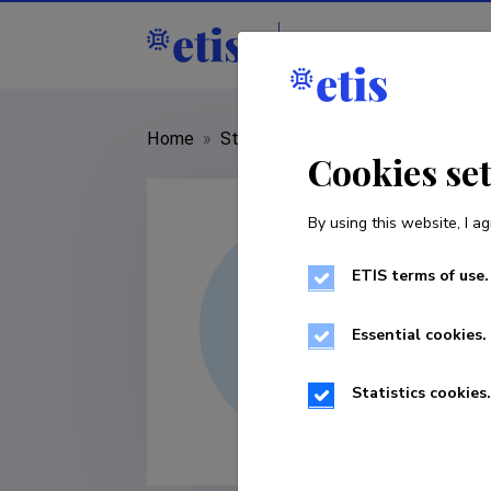
Staff
R&D institut
Home
»
Staff
»
Zhihong Sun
Cookies se
By using this website, I ag
ETIS terms of use.
Essential cookies.
Statistics cookies.