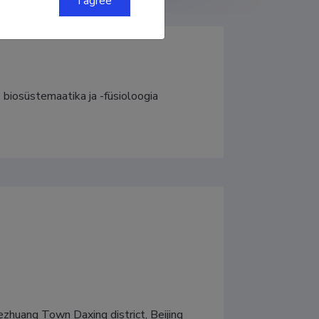
I agree
, biosüstemaatika ja -füsioloogia
huang Town Daxing district, Beijing