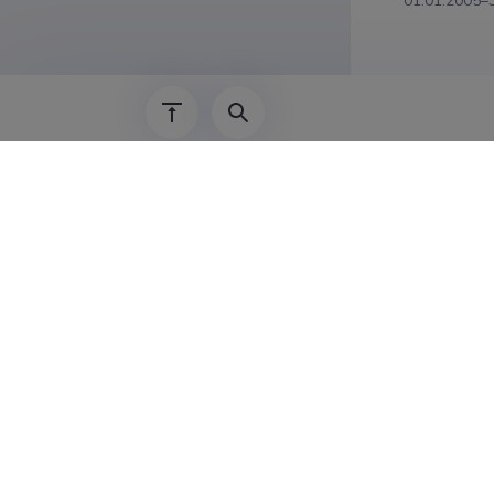
01.01.2005–
Teadus
Zhihong Sun
environment
Põllumajand
Haridu