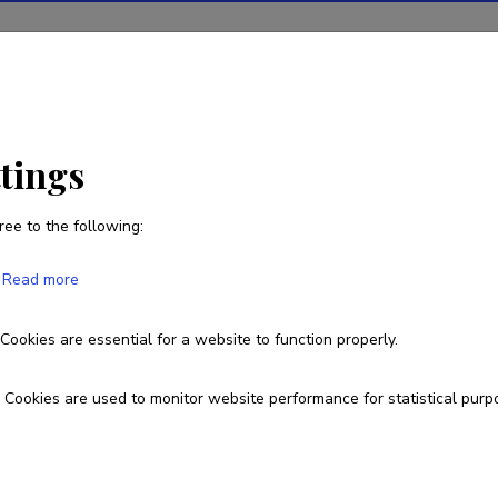
ions
Projects
R&D activity
Statistics
News
ttings
ree to the following:
Zhihong Sun
Read more
Born on 03. veebruar 1972
Cookies are essential for a website to function properly.
7313128
sun@emu.ee
Cookies are used to monitor website performance for statistical purp