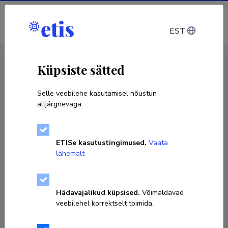
Sisene
EST
CV EST
/
CV ENG
< Isikud
Küpsiste sätted
Selle veebilehe kasutamisel nõustun
alljärgnevaga:
ETISe kasutustingimused.
Vaata
lähemalt
Hädavajalikud küpsised.
Võimaldavad
veebilehel korrektselt toimida.
Hans Põldoja