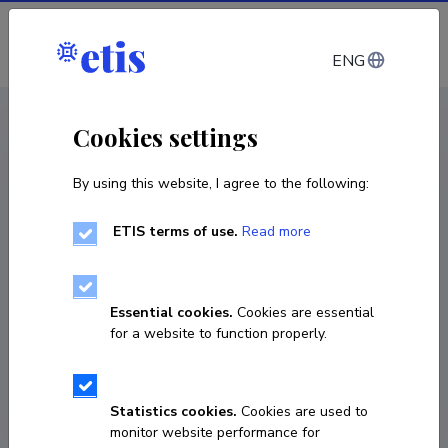
Log in
ENG
CV EST
/
CV ENG
< Staff
Cookies settings
By using this website, I agree to the following:
ETIS terms of use.
Read more
Patrick Laviolette
COPY LINK
Essential cookies.
Cookies are essential
for a website to function properly.
patrick.laviolette@ut.ee
Statistics cookies.
Cookies are used to
monitor website performance for