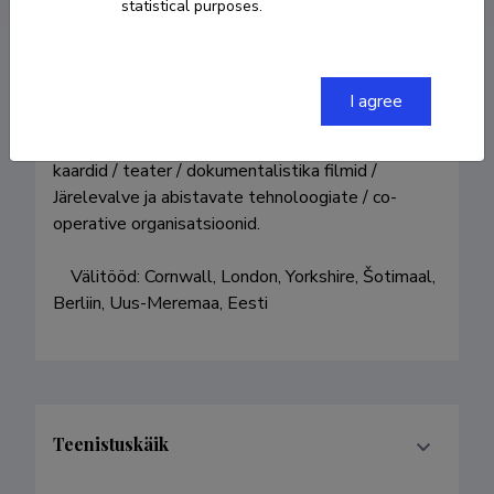
statistical purposes.
Teadusuuringute huvid: maal Uuringud / 
I agree
fenomenoloogia ja meeli / materjali metafoor / 
recyclia ja paigaldamine kunst / geograafilised 
kaardid / teater / dokumentalistika filmid / 
Järelevalve ja abistavate tehnoloogiate / co-
operative organisatsioonid.

    Välitööd: Cornwall, London, Yorkshire, Šotimaal, 
Teenistuskäik