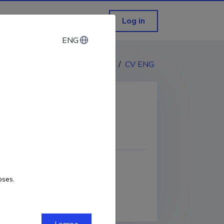
Log in
ENG
ENG
CV EST
/
CV ENG
COPY LINK
oses.