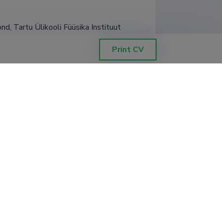
d, Tartu Ülikooli Füüsika Instituut
Print CV
d, Tartu Ülikooli Füüsika Instituut
d, Tartu Ülikooli Füüsika Instituut
d, Tartu Ülikooli Füüsika Instituut