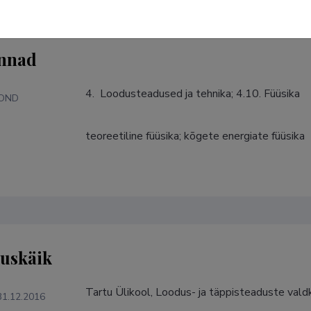
nnad
4.  Loodusteadused ja tehnika; 4.10. Füüsika
KOND
teoreetiline füüsika; kõgete energiate füüsika
S
tuskäik
Tartu Ülikool, Loodus- ja täppisteaduste valdk
31.12.2016