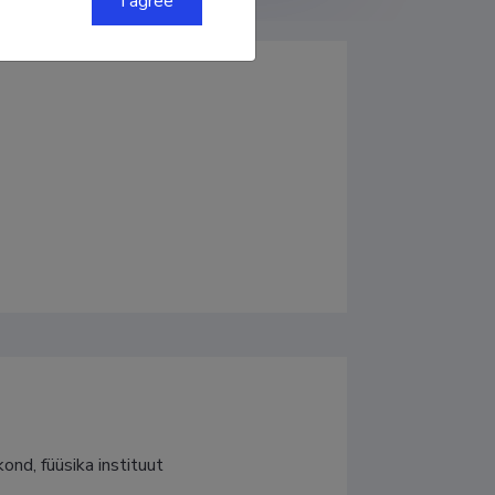
I agree
ond, füüsika instituut