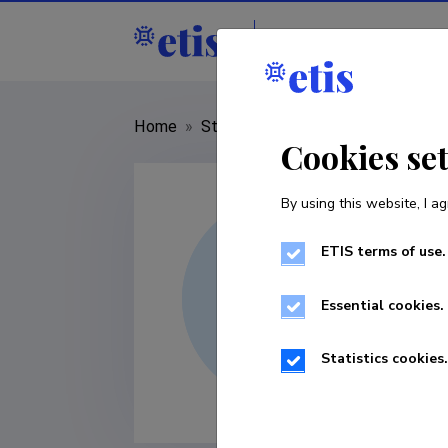
Staff
R&D institu
Home
»
Staff
»
Rein Saar
Cookies se
By using this website, I ag
ETIS terms of use.
Essential cookies.
Statistics cookies.