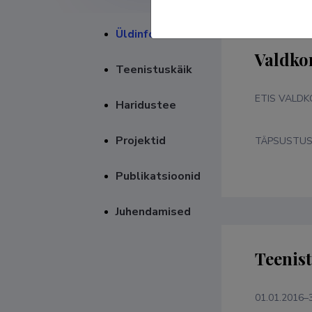
Üldinfo
Valdko
Teenistuskäik
ETIS VALD
Haridustee
Projektid
TÄPSUSTU
Publikatsioonid
Juhendamised
Teenis
01.01.2016–