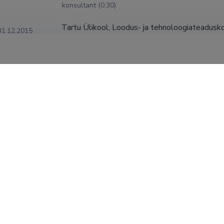
konsultant (0,30)
Tartu Ülikool, Loodus- ja tehnoloogiateaduskon
31.12.2015
konsultant (0,40)
Tartu Ülikool, Loodus- ja tehnoloogiateaduskon
31.05.2015
konsultant (0,40)
Tartu Ülikool, Loodus- ja tehnoloogiateaduskon
30.09.2014
väljateooria vanemteadur (0,50)
Tartu Ülikool, Loodus- ja tehnoloogiateaduskon
30.09.2011
dotsent (0,50)
SHOW MORE