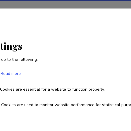
tions
Projects
R&D activity
Statistics
News
ttings
ree to the following:
Rein Saar
Read more
Born on 01. veebruar 1943
Cookies are essential for a website to function properly.
737 5573
rein.saar@ut.ee
Cookies are used to monitor website performance for statistical purp