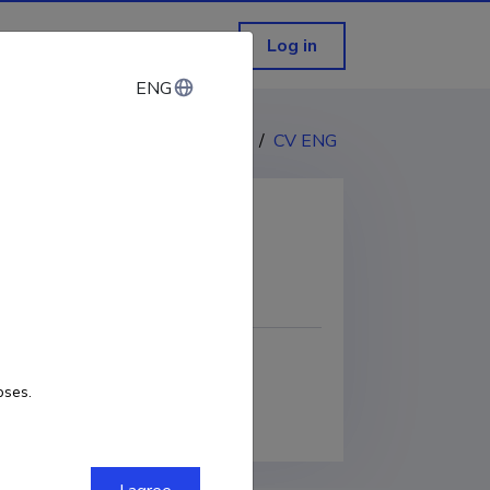
Log in
ENG
ENG
CV EST
/
CV ENG
COPY LINK
oses.