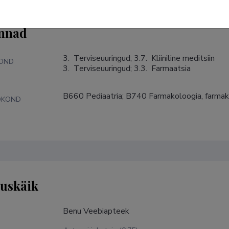
nnad
3.  Terviseuuringud; 3.7.  Kliiniline meditsiin

KOND
3.  Terviseuuringud; 3.3.  Farmaatsia
B660 Pediaatria; B740 Farmakoloogia, farmako
DKOND
tuskäik
Benu Veebiapteek