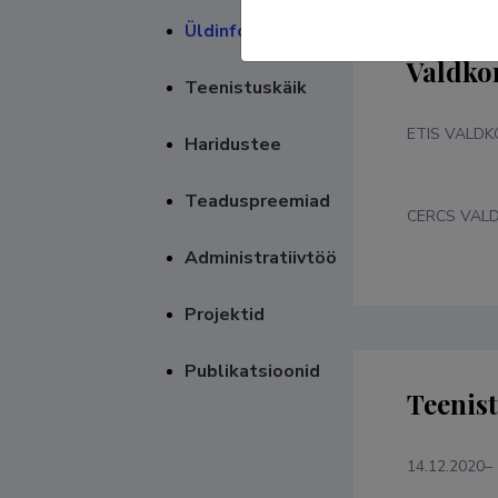
Üldinfo
Valdko
Teenistuskäik
ETIS VALD
Haridustee
Teaduspreemiad
CERCS VAL
Administratiivtöö
Projektid
Publikatsioonid
Teenis
14.12.2020–