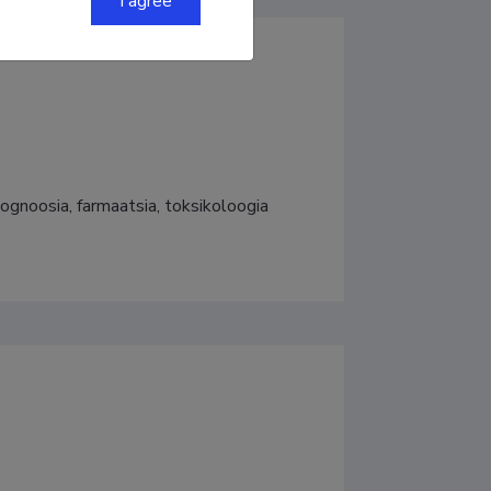
I agree
gnoosia, farmaatsia, toksikoloogia