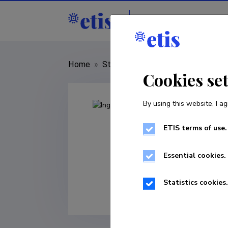
Staff
R&D institu
Home
»
Staff
»
Inge Mesek
Cookies se
By using this website, I ag
ETIS terms of use.
Essential cookies.
Statistics cookies.