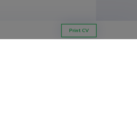
Print CV
0)