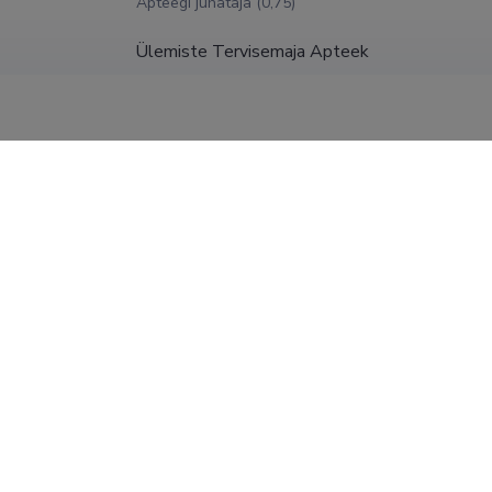
Apteegi juhataja (0,75)
Ülemiste Tervisemaja Apteek
Apteegi juhataja (0,25)
Nordic Pharmacy OÜ
Apteegi juhataja (1,00)
Jõgeva Linnaapteek OÜ
31.01.2018
Proviisor-juhataja (0,70)
BENU Apteek Eesti OÜ
2017
Jõgeva Keskapteek, apteegi juhataja-proviisor (0,6
SHOW MORE