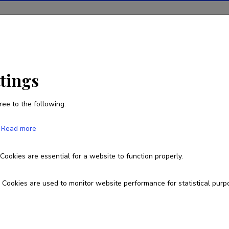
tions
Projects
R&D activity
Statistics
News
ttings
ree to the following:
Inge Mesek
Read more
Born on 27. mai 1982
Cookies are essential for a website to function properly.
+3725585146
inge.mesek@ut.ee
Cookies are used to monitor website performance for statistical purp