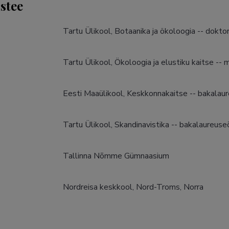
stee
Tartu Ülikool, Botaanika ja ökoloogia -- dokto
Tartu Ülikool, Ökoloogia ja elustiku kaitse -- 
Eesti Maaülikool, Keskkonnakaitse -- bakalau
Tartu Ülikool, Skandinavistika -- bakalaureus
Tallinna Nõmme Gümnaasium
Nordreisa keskkool, Nord-Troms, Norra 