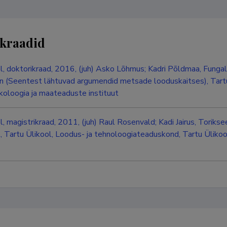
kraadid
l, doktorikraad, 2016, (juh) Asko Lõhmus; Kadri Põldmaa, Fungal 
n (Seentest lähtuvad argumendid metsade looduskaitses), Tartu
koloogia ja maateaduste instituut
l, magistrikraad, 2011, (juh) Raul Rosenvald; Kadi Jairus, Torik
l, Tartu Ülikool, Loodus- ja tehnoloogiateaduskond, Tartu Üliko