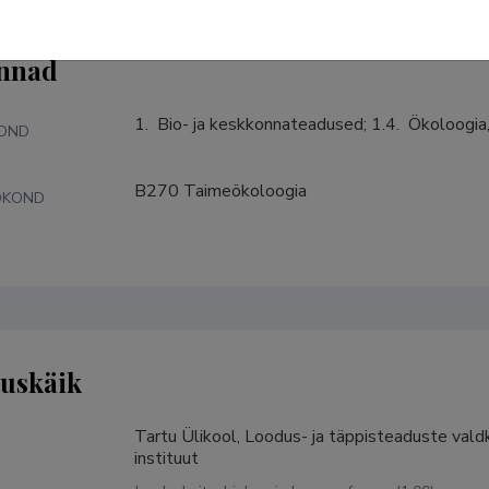
nnad
1.  Bio- ja keskkonnateadused; 1.4.  Ökoloogia
KOND
B270 Taimeökoloogia
DKOND
tuskäik
Tartu Ülikool, Loodus- ja täppisteaduste vald
instituut