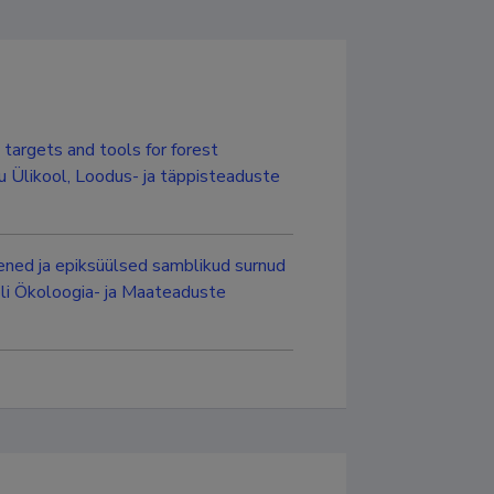
targets and tools for forest
 Ülikool, Loodus- ja täppisteaduste
seened ja epiksüülsed samblikud surnud
oli Ökoloogia- ja Maateaduste