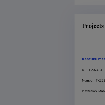
Projects
Kestliku ma
01.01.2024
–
31.
Number
:
TK23
Institution
:
Maae