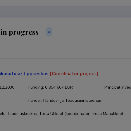
 in progress
4
akasutuse tippkeskus
[Coordinator project]
12.2030
Funding
:
6 994 667 EUR
Principal inves
2
Funder
:
Haridus- ja Teadusministeerium
lu Teadmuskeskus; Tartu Ülikool (koordinaator); Eesti Maaülikool