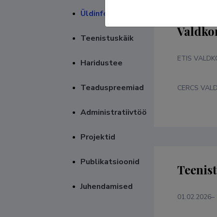
Üldinfo
Valdko
Teenistuskäik
ETIS VALD
Haridustee
Teaduspreemiad
CERCS VAL
Administratiivtöö
Projektid
Publikatsioonid
Teenis
Juhendamised
01.02.2026–