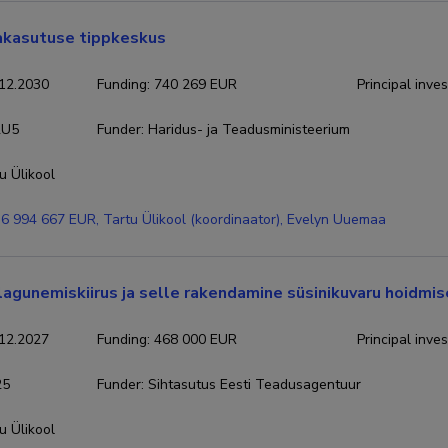
akasutuse tippkeskus
12.2030
Funding
:
740 269 EUR
Principal inves
2U5
Funder
:
Haridus- ja Teadusministeerium
u Ülikool
6 994 667 EUR, Tartu Ülikool (koordinaator), Evelyn Uuemaa
agunemiskiirus ja selle rakendamine süsinikuvaru hoidmi
12.2027
Funding
:
468 000 EUR
Principal inves
25
Funder
:
Sihtasutus Eesti Teadusagentuur
u Ülikool