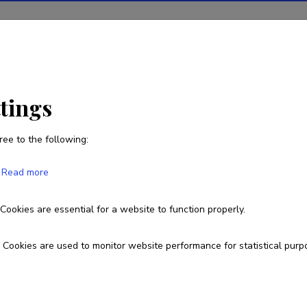
tions
Projects
R&D activity
Statistics
News
ttings
ree to the following:
Kadri Runnel
Read more
Born on 01. september 1981
Cookies are essential for a website to function properly.
55981306
kadri.runnel@ut.ee
ORCID
0000-0002-7308-
Cookies are used to monitor website performance for statistical purp