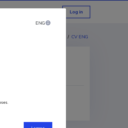
Log in
ENG
ENG
CV EST
/
CV ENG
COPY LINK
3623
Google Scholar Profile
oses.