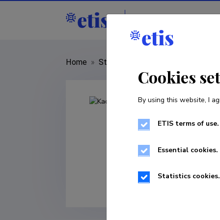
Staff
R&D institu
Home
»
Staff
»
Kadri Runnel
Cookies se
By using this website, I ag
ETIS terms of use.
Essential cookies.
Statistics cookies.