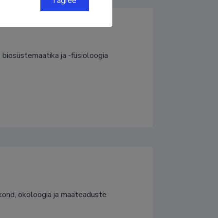
I agree
, biosüstemaatika ja -füsioloogia
kond, ökoloogia ja maateaduste 