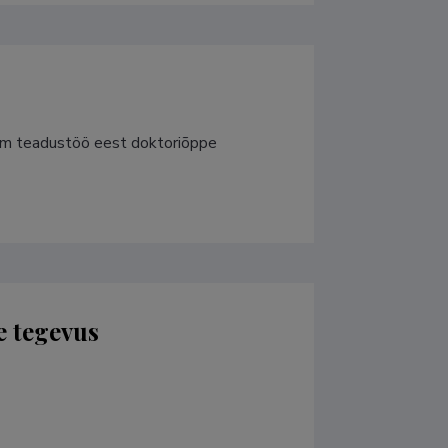
lom teadustöö eest doktoriõppe 
e tegevus