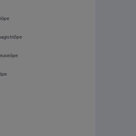
riõpe
magistriõpe
reuseõpe
eõpe