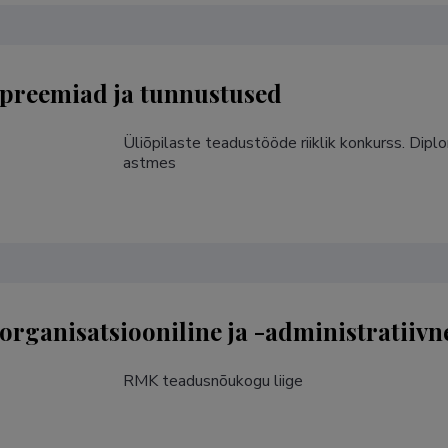
preemiad ja tunnustused
Üliõpilaste teadustööde riiklik konkurss. Dip
astmes 
rganisatsiooniline ja -administratiivn
RMK teadusnõukogu liige