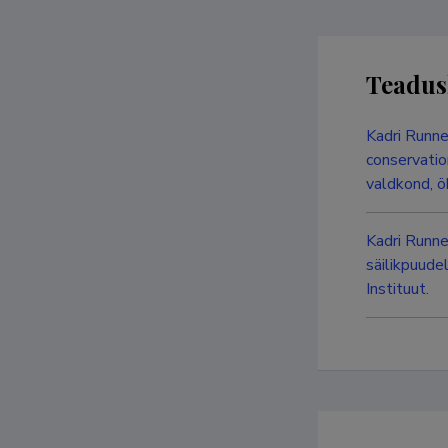
Teadus
Kadri Runne
conservatio
valdkond, ö
Kadri Runne
säilikpuude
Instituut.