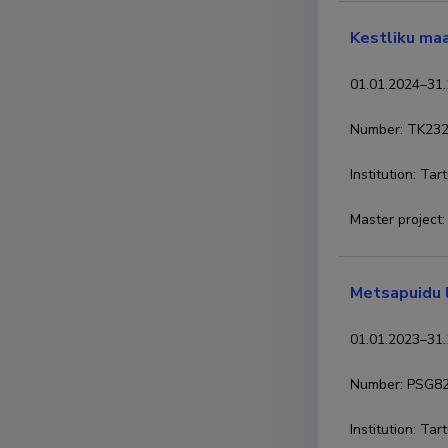
Kestliku ma
01.01.2024
–
31.
Number
:
TK23
Institution
:
Tart
Master project:
Metsapuidu l
01.01.2023
–
31.
Number
:
PSG8
Institution
:
Tart