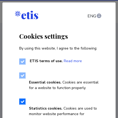
Log in
ENG
CV EST
/
CV ENG
< Staff
Cookies settings
By using this website, I agree to the following:
ETIS terms of use.
Read more
Urve Kallavus
Born on 24. november 1950
Essential cookies.
Cookies are essential
COPY LINK
for a website to function properly.
Currently working at
Statistics cookies.
Cookies are used to
monitor website performance for
vanemteadur
