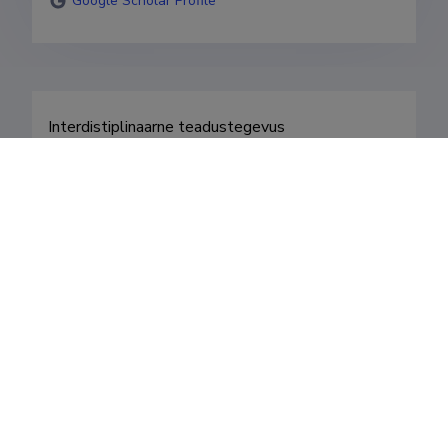
Google Scholar Profile
Interdistiplinaarne teadustegevus 
loodusteaduste ja tehnika, protsessitehnoloogia 
ja materjaliteaduse valdkondades. Huviorbiidis on 
puit- ja puitpõhiste materjalide omadused ja 
biolagunemine; metallide ja kivimaterjalide 
omadused; materjalide olelusringi pikendamine 
koos ja -korduvkasutuse läbi. Õppetöö ülikoolis ja 
laiale kuulajaskonnale loengute pidamine. 
Valdkonnad