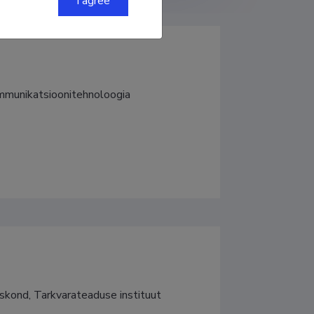
I agree
kommunikatsioonitehnoloogia
uskond, Tarkvarateaduse instituut