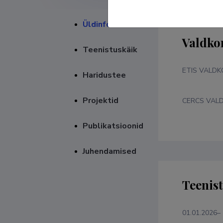
Üldinfo
Valdko
Teenistuskäik
ETIS VALD
Haridustee
Projektid
CERCS VAL
Publikatsioonid
Juhendamised
Teenis
01.01.2026–