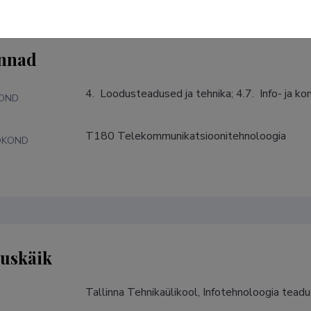
nnad
4.  Loodusteadused ja tehnika; 4.7.  Info- ja 
KOND
T180 Telekommunikatsioonitehnoloogia
DKOND
tuskäik
Tallinna Tehnikaülikool, Infotehnoloogia tead