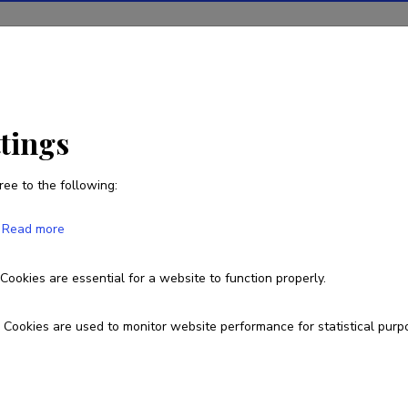
tions
Projects
R&D activity
Statistics
News
ttings
ree to the following:
Silvia Lips
Read more
Born on 22. märts 1984
Cookies are essential for a website to function properly.
+3725526116
silvia.lips@taltech.ee
ORCID
0000-0001-
Cookies are used to monitor website performance for statistical purp