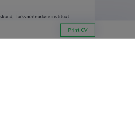
uskond, Tarkvarateaduse instituut
Print CV
uskond, Tarkvarateaduse instituut
uskond, Tarkvarateaduse instituut