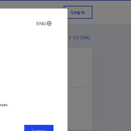
Log in
ENG
ENG
CV EST
/
CV ENG
COPY LINK
7352-5965
oses.