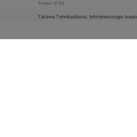
Teadur (0,30)
Tallinna Tehnikaülikool, Infotehnoloogia tead
Teadur (0,40)
Luksemburgi Ülikool
31.05.2026
Teadusekspert (0,20)
Tallinna Tehnikaülikool, Infotehnoloogia tead
31.12.2025
Teadur (0,50)
Tallinna Tehnikaülikool, Infotehnoloogia tead
16.01.2023
nooremteadur (0,50)
SHOW MORE