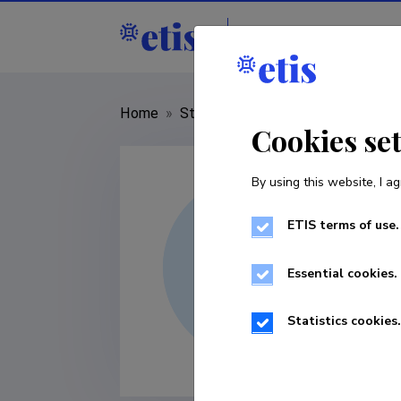
Staff
R&D institu
Home
»
Staff
»
Silvia Lips
Cookies se
By using this website, I ag
ETIS terms of use.
Essential cookies.
Statistics cookies.