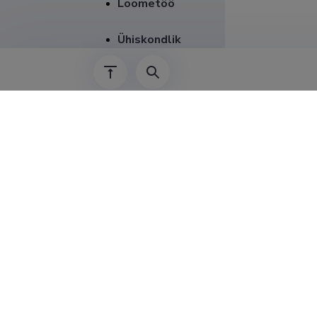
Loometöö
Ühiskondlik
panus
Projektid
Publikatsioonid
Teenis
Juhendamised
01.01.2021–
01.07.2017–
01.01.2009–