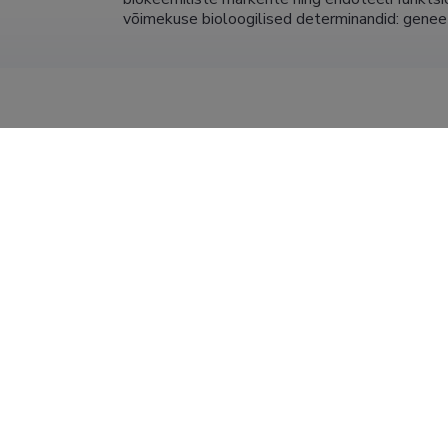
võimekuse bioloogilised determinandid: geneet
tuskäik
Tartu Ülikool, Meditsiiniteaduste valdkond, kliin
spordimeditsiini kaasprofessor (1,00)
SA Haapsalu Neuroloogiline Rehabilitatsiooni
Rehabilitatsiooni Kompetentsikeskus
arst (0,05)
Spordimeditsiini ja taastusravi kliinik, Tartu Ü
(osakoormusega)