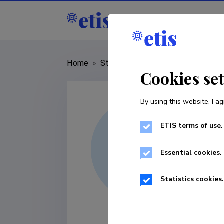
Staff
R&D institu
Home
»
Staff
»
Eve Unt
Cookies se
By using this website, I ag
ETIS terms of use.
Essential cookies.
Statistics cookies.