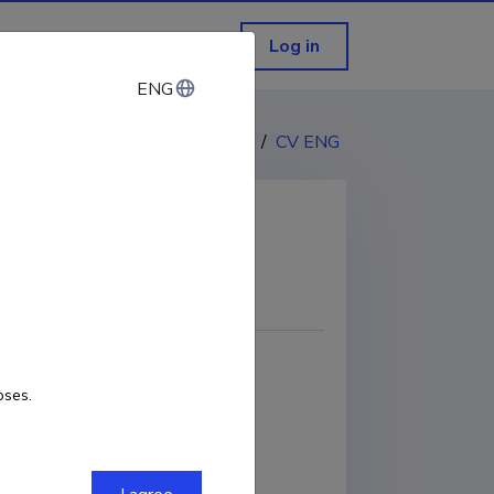
Log in
ENG
ENG
CV EST
/
CV ENG
COPY LINK
oses.
0003-3416-0865