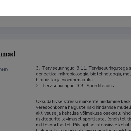
Google Scholar Profile
nnad
3.  Terviseuuringud; 3.11. Terviseuuringutega 
KOND
geneetika, mikrobioloogia, biotehnoloogia, mol
biofüüsika ja bioinformaatika

3.  Terviseuuringud; 3.8.  Sporditeadus
Oksüdatiivse stressi markerite hindamine kesk
S
veresoonkonna haiguste riski hindamise mudeli
aktiivsuse ja kehalise võimekuse osakaalu hin
riskitegurite levimusel sportlastel (endistel ti
mittesportlastel; Pikaajalise intensiivse keh
biokeemiliste markerite ning endoteeli funktsi