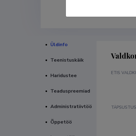
Üldinfo
Valdko
Teenistuskäik
ETIS VALD
Haridustee
Teaduspreemiad
Administratiivtöö
TÄPSUSTU
Õppetöö