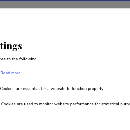
tions
Projects
R&D activity
Statistics
News
ttings
ree to the following:
Eve Unt
Read more
Born on 02. detsember 1964
Cookies are essential for a website to function properly.
Currently working at
Cookies are used to monitor website performance for statistical purp
kaasprofessor
731 9223
53319223
eve.unt@ut.ee
ORCID
0000-