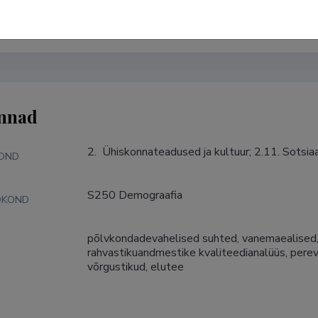
Google Scholar Profile
nnad
2.  Ühiskonnateadused ja kultuur; 2.11. Sotsi
KOND
S250 Demograafia
DKOND
põlvkondadevahelised suhted, vanemaealised, v
S
rahvastikuandmestike kvaliteedianalüüs, perevo
võrgustikud, elutee