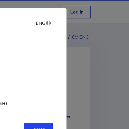
Log in
ENG
ENG
CV EST
/
CV ENG
COPY LINK
oses.
2022
ORCID
0000-0002-0109-9757