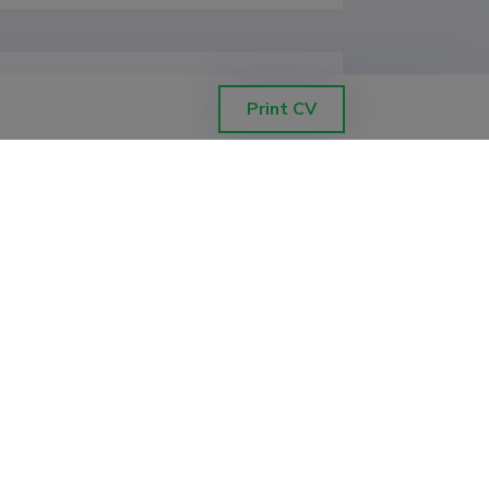
Print CV
, Eesti demograafia keskus
, Eesti demograafia keskus
, Eesti demograafia keskus