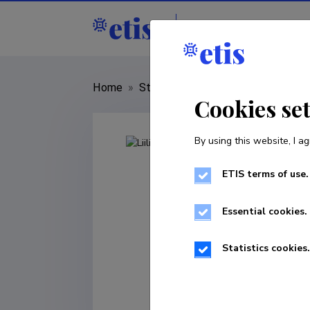
Staff
R&D institu
Home
»
Staff
»
Liili Abuladze
Cookies se
By using this website, I ag
ETIS terms of use.
Essential cookies.
Statistics cookies.