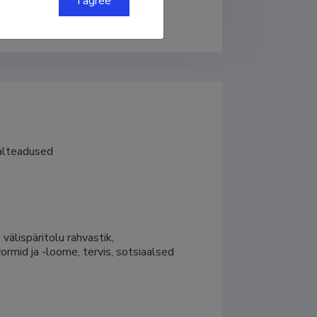
I agree
aalteadused
älispäritolu rahvastik, 
rmid ja -loome, tervis, sotsiaalsed 