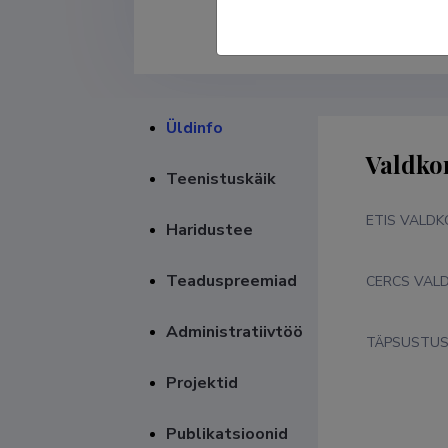
Üldinfo
Valdko
Teenistuskäik
ETIS VALD
Haridustee
Teaduspreemiad
CERCS VAL
Administratiivtöö
TÄPSUSTU
Projektid
Publikatsioonid