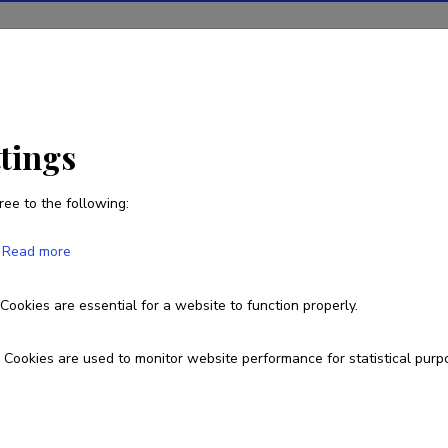
tions
Projects
R&D activity
Statistics
News
ttings
ree to the following:
Liili Abuladze
Read more
Cookies are essential for a website to function properly.
Currently working at
Vanemteadur
Cookies are used to monitor website performance for statistical purp
6409225
liili.abuladze@tlu.ee
Researcher ID
GSE-6102-