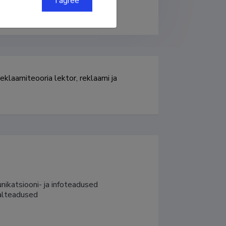
I agree
reklaamiteooria lektor, reklaami ja 
katsiooni- ja infoteadused

aalteadused