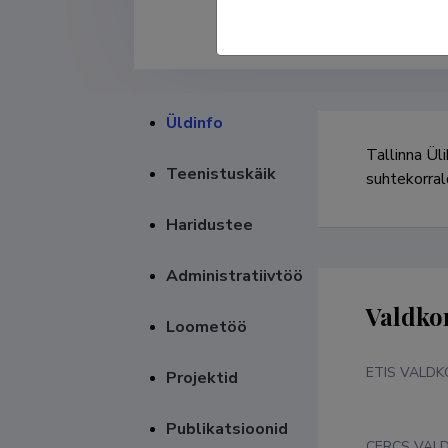
Üldinfo
Tallinna Üli
Teenistuskäik
suhtekorral
Haridustee
Administratiivtöö
Valdko
Loometöö
ETIS VALD
Projektid
Publikatsioonid
CERCS VAL