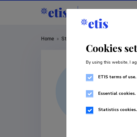
Staff
R&D institu
Home
»
Staff
»
Tiina Hiob
Cookies se
By using this website, I ag
ETIS terms of use.
Essential cookies.
Statistics cookies.