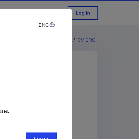
Log in
ENG
ENG
CV EST
/
CV ENG
COPY LINK
oses.