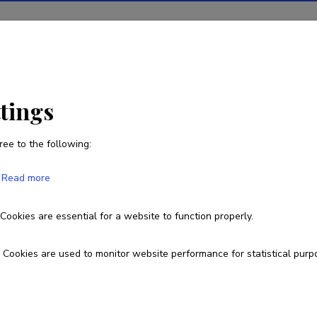
tions
Projects
R&D activity
Statistics
News
ttings
ree to the following:
Tiina Hiob
Read more
Born on 10. august 1964
Cookies are essential for a website to function properly.
Currently working at
Cookies are used to monitor website performance for statistical purp
TLÜ, BFM. Reklaamiteooria teenekas lektor

https://www.tlu.ee/otsing?keys=hiob