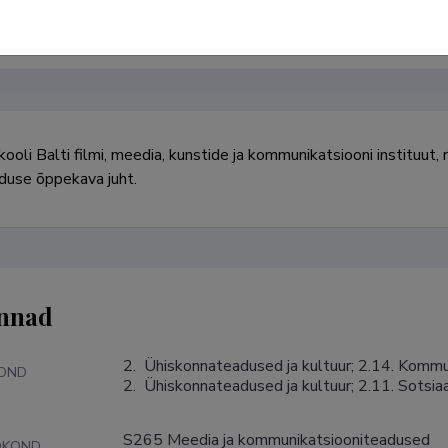
5013019
dinah@tlu.ee
Homepage
kooli Balti filmi, meedia, kunstide ja kommunikatsiooni instituut, 
duse õppekava juht.
nnad
2.  Ühiskonnateadused ja kultuur; 2.14. Kommuni
KOND
2.  Ühiskonnateadused ja kultuur; 2.11. Sotsi
S265 Meedia ja kommunikatsiooniteadused
DKOND