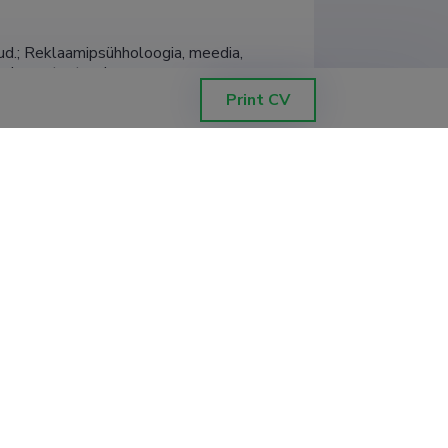
ud.; Reklaamipsühholoogia, meedia, 
a, kasvatusteadus
Print CV
 instituut