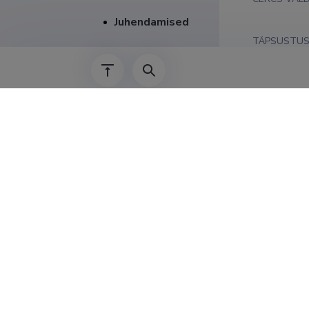
Juhendamised
TÄPSUSTU
Teenis
01.09.2015–
01.09.2010–