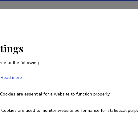
tions
Projects
R&D activity
Statistics
News
ttings
ree to the following:
Laur Kiik
Read more
Born on 18. aprill 1987
Cookies are essential for a website to function properly.
kiik.laur@gmail.com
Homepage
Google Scholar Profil
Cookies are used to monitor website performance for statistical purp