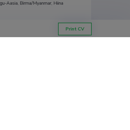
gu-Aasia, Birma/Myanmar, Hiina
Print CV
t