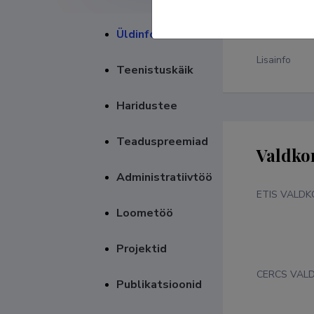
Üldinfo
Lisainfo
Teenistuskäik
Haridustee
Teaduspreemiad
Valdko
Administratiivtöö
ETIS VALD
Loometöö
Projektid
CERCS VAL
Publikatsioonid