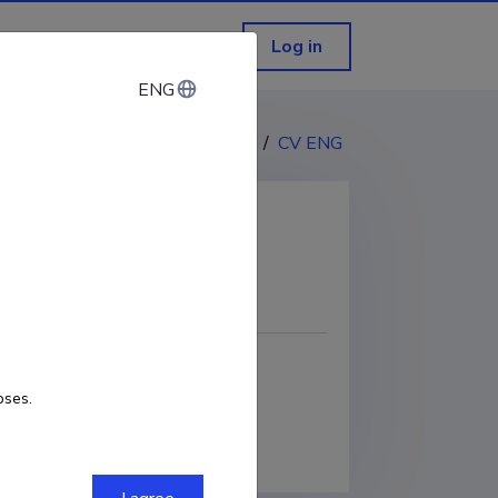
Log in
ENG
ENG
CV EST
/
CV ENG
COPY LINK
e
oses.