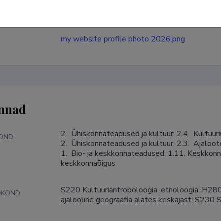
my website profile photo 2026.png
nnad
2.  Ühiskonnateadused ja kultuur; 2.4.  Kultuuriu
KOND
2.  Ühiskonnateadused ja kultuur; 2.3.  Ajaloot
1.  Bio- ja keskkonnateadused; 1.11. Keskkonn
keskkonnaõigus
S220 Kultuuriantropoloogia, etnoloogia; H280 Ko
DKOND
ajalooline geograafia alates keskajast; S230 