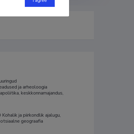
I agree
uringud

eadused ja arheoloogia

apoliitika, keskkonnamajandus, 
halik ja piirkondlik ajalugu, 
Sotsiaalne geograafia