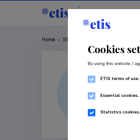
Staff
R&D institu
Home
»
Staff
»
Laur Kiik
Cookies se
By using this website, I ag
ETIS terms of use.
Essential cookies.
Statistics cookies.