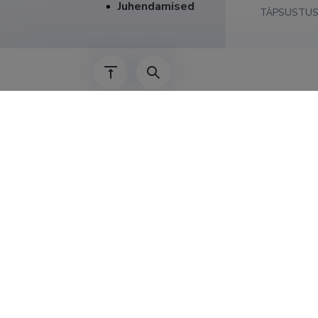
Juhendamised
TÄPSUSTU
Teenis
01.01.2014–
2013–2014