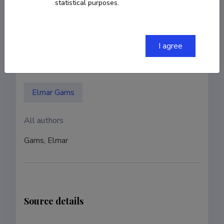
statistical purposes.
Authors
I agree
Authors with ETIS account
Elmar Gams
All authors
Gams, Elmar
Source details