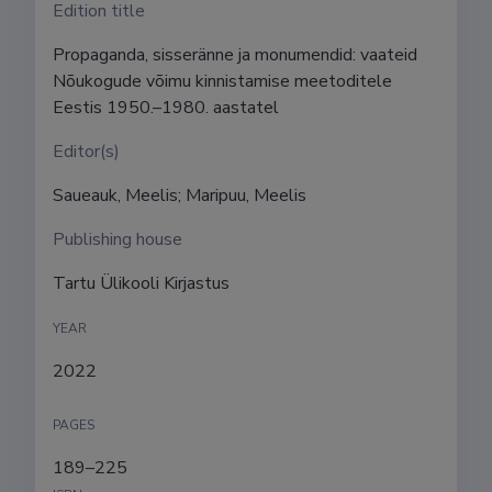
Edition title
Propaganda, sisseränne ja monumendid: vaateid 
Nõukogude võimu kinnistamise meetoditele 
Eestis 1950.–1980. aastatel
Editor(s)
Saueauk, Meelis; Maripuu, Meelis
Publishing house
Tartu Ülikooli Kirjastus
YEAR
2022
PAGES
189–225