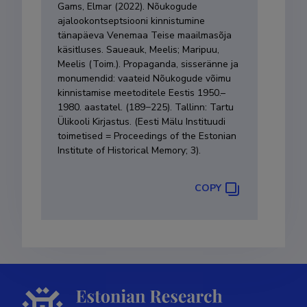
Gams, Elmar (2022). Nõukogude
ajalookontseptsiooni kinnistumine
tänapäeva Venemaa Teise maailmasõja
käsitluses. Saueauk, Meelis; Maripuu,
Meelis (Toim.). Propaganda, sisseränne ja
monumendid: vaateid Nõukogude võimu
kinnistamise meetoditele Eestis 1950.–
1980. aastatel. (189−225). Tallinn: Tartu
Ülikooli Kirjastus. (Eesti Mälu Instituudi
toimetised = Proceedings of the Estonian
Institute of Historical Memory; 3).
COPY