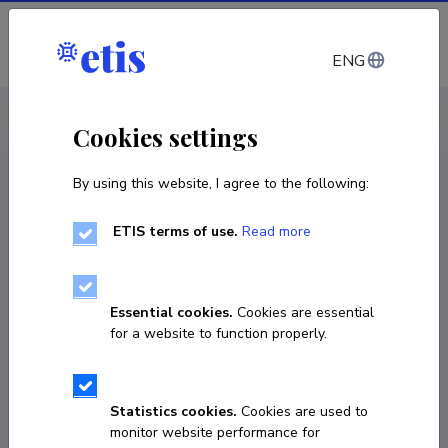
Log in
ENG
< Publications
Cookies settings
By using this website, I agree to the following:
Publication
Nõukogude ajalookontseptsiooni
ETIS terms of use.
Read more
kinnistumine tänapäeva Venemaa Teise
maailmasõja käsitluses
Essential cookies.
Cookies are essential
for a website to function properly.
article / chapter in a book
Classification
3.2.
Published 2022
Statistics cookies.
Cookies are used to
monitor website performance for