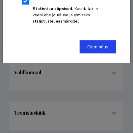
6664514
Statistika küpsised.
Kasutatakse
veebilehe jõudluse jälgimiseks
statistilistel eesmärkidel.
madis.moor@taltech.ee
ORCID
0000-0002-6050-7116
Olen nõus
Valdkonnad
Teenistuskäik