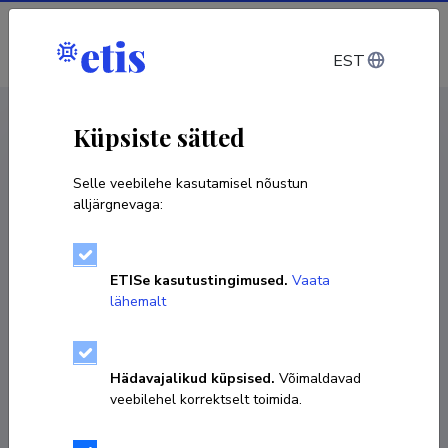
Sisene
EST
CV EST
/
CV ENG
< Isikud
Küpsiste sätted
Selle veebilehe kasutamisel nõustun
alljärgnevaga:
Madis Moor
ETISe kasutustingimused.
Vaata
Sünniaeg 28. aprill 1990
lähemalt
KOPEERI LINK
Hädavajalikud küpsised.
Võimaldavad
veebilehel korrektselt toimida.
56987527