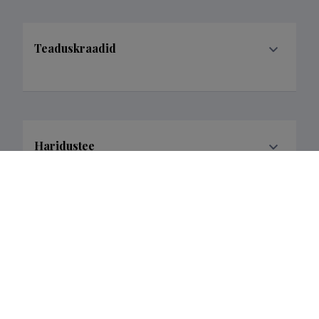
Teaduskraadid
Haridustee
Õppetöö